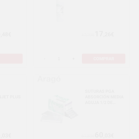
6
17
,48€
,26€
17,79€
-
+
COMPRAR
SUTURAS PGA
JET PLUS
ABSORCIÓN MEDIA
AGUJA 1/2 DE
CÍRCULO -
TRIANGULAR
8
60
,03€
,03€
61,89€