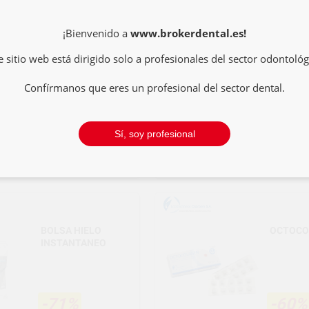
HIELO
SPRAY
INSTANTANEO
REFRIG
SABOR 
¡Bienvenido a
www.brokerdental.es!
e sitio web está dirigido solo a profesionales del sector odontológ
-60%
-39%
Confírmanos que eres un profesional del sector dental.
11
5
,65€
,5
29,09€
9,09€
Sí, soy profesional
+
COMPRAR
-
+
COM
BOLSA HIELO
OCTOCO
INSTANTANEO
-71%
-60%