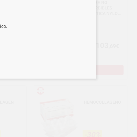
SUTURA NO
ERANTE
ABSORBIBLES
MENTA
SINTETICA NYLON
MONOFILAR
ico.
103
9€
,69€
Por solo
PRAR
SELECCIONAR
LAGEN
HEMOCOLLAGENO
-30%