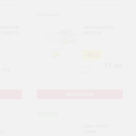
 NORMON
AGUJAS ROSCA
LAMENTO
MÉTRICA
-46%
11
,38€
Desde
3
,71€
21,09€
SELECCIONAR
ENDO-FROST
ECT
SPRAY