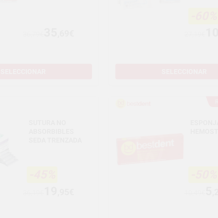
-60%
35
1
,69€
36,79€
27,19€
SELECCIONAR
SELECCIONAR
SUTURA NO
ESPONJ
ABSORBIBLES
HEMOST
SEDA TRENZADA
-45%
-50%
19
5
,95€
,
36,19€
10,49€