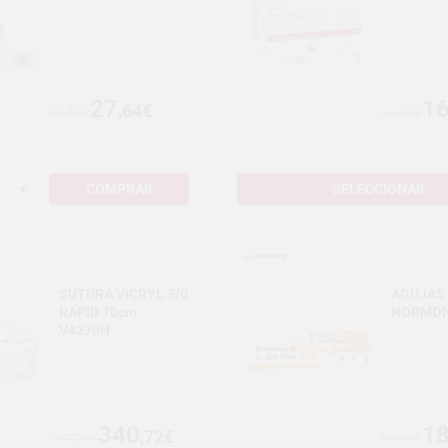
27
1
,64€
28,49€
16,99€
+
COMPRAR
SELECCIONAR
SUTURA VICRYL 3/0
AGUJAS
RAPID 70cm
NORMON
V4270H
340
1
,72€
351,26€
18,59€