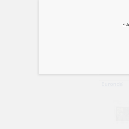
Est
-