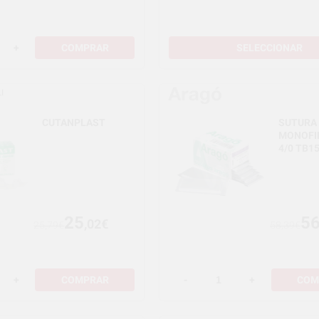
+
COMPRAR
SELECCIONAR
I
CUTANPLAST
SUTURA
MONOFI
4/0 TB1
25
5
,02€
25,79€
58,39€
+
COMPRAR
-
+
COM