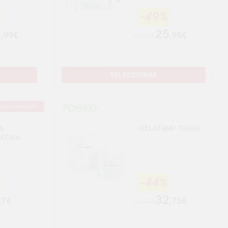
-49%
0
25
,99€
,95€
51,28€
SELECCIONAR
Recomendado
A
GELATAMP TARRO
ÁTICA
-44%
32
27€
,75€
58,99€