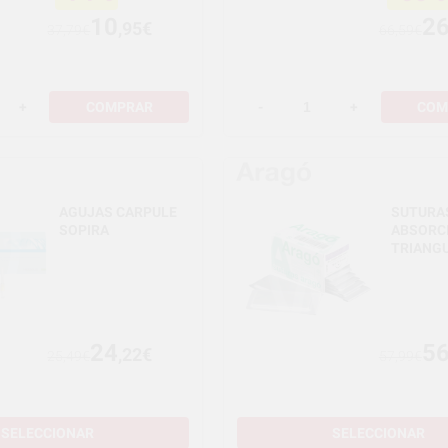
10
2
,95€
37,79€
66,59€
+
COMPRAR
-
+
COM
AGUJAS CARPULE
SUTURA
SOPIRA
ABSORC
TRIANGU
24
5
,22€
25,49€
57,99€
SELECCIONAR
SELECCIONAR