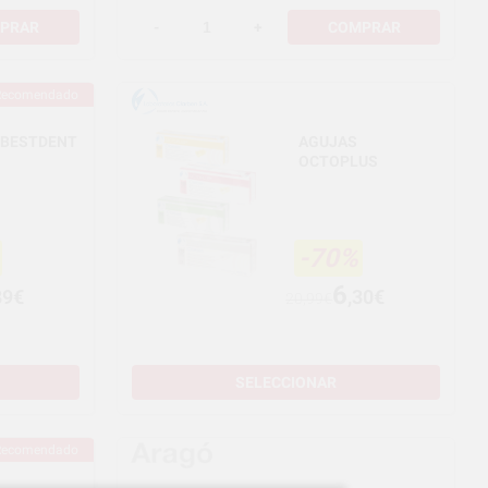
PRAR
-
+
COMPRAR
Recomendado
 BESTDENT
AGUJAS
OCTOPLUS
-70%
6
89€
,30€
20,99€
SELECCIONAR
Recomendado