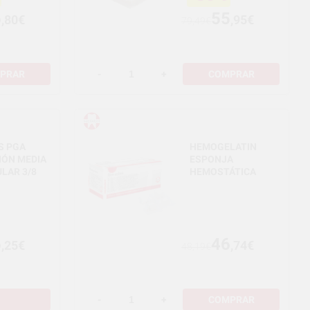
6
55
,80€
,95€
79,49€
PRAR
-
+
COMPRAR
S PGA
HEMOGELATIN
IÓN MEDIA
ESPONJA
LAR 3/8
HEMOSTÁTICA
6
46
,25€
,74€
48,19€
-
+
COMPRAR