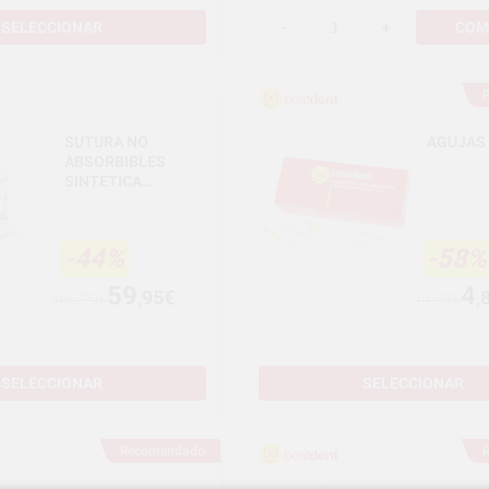
SELECCIONAR
-
+
COM
SUTURA NO
AGUJAS
ABSORBIBLES
SINTETICA
MULTIFILAMENTO
-44%
-58%
59
4
,95€
,
106,90€
11,59€
SELECCIONAR
SELECCIONAR
Recomendado