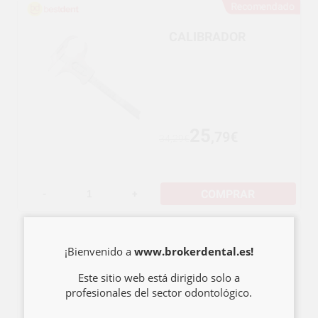
Recomendado
CALIBRADOR
25
,79€
34,29€
COMPRAR
-
+
¡Bienvenido a
www.brokerdental.es!
CALIBRADOR PIE DE
REY DIGITAL
Este sitio web está dirigido solo a
profesionales del sector odontológico.