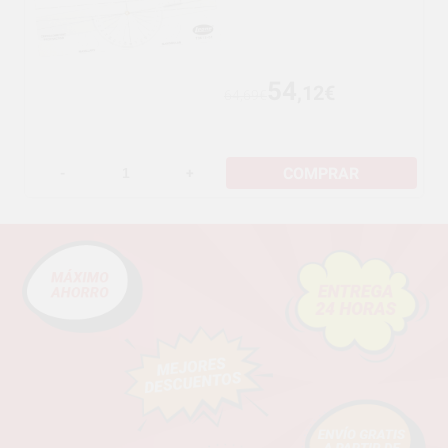
54
,12€
64,69€
COMPRAR
-
+