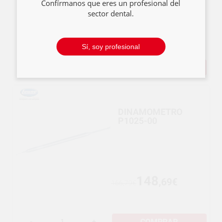
Confírmanos que eres un profesional del
sector dental.
88
,94€
96,89€
Sí, soy profesional
COMPRAR
-
+
DINAMOMETRO
P1025-00
148
,69€
166,79€
COMPRAR
-
+