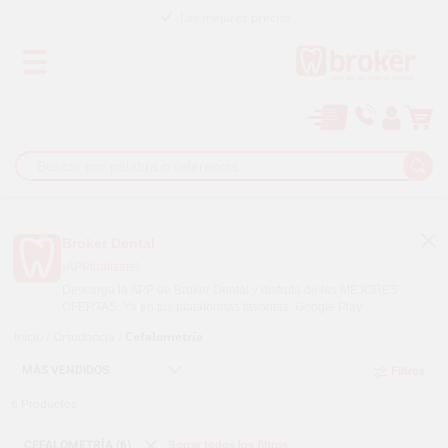
Los mejores precios
Paga a plazos con
Broker Dental
¡APPtualízate!
Descarga la APP de Broker Dental y disfruta de las MEJORES
OFERTAS. Ya en tus plataformas favoritas.
Google Play
Inicio
/
Ortodoncia
/
Cefalometría
Filtros
6
Productos
CEFALOMETRÍA (6)
Borrar todos los filtros