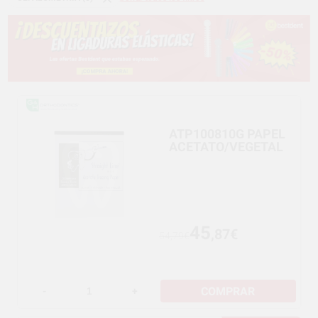
ATP100810G PAPEL
ACETATO/VEGETAL
45
,87€
54,79€
COMPRAR
-
+