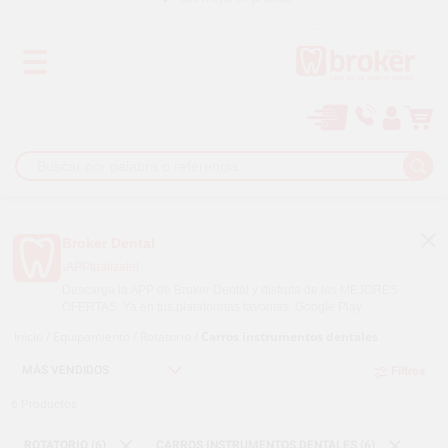
Paga a plazos con
Broker Dental
¡APPtualízate!
Descarga la APP de Broker Dental y disfruta de las MEJORES
OFERTAS. Ya en tus plataformas favoritas.
Google Play
Inicio
/
Equipamiento
/
Rotatorio
/
Carros instrumentos dentales
Filtros
6
Productos
ROTATORIO (6)
CARROS INSTRUMENTOS DENTALES (6)