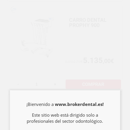
CARRO DENTAL
PROPHY 900
5.135
,00€
5.694,79€
COMPRAR
-
+
¡Bienvenido a
www.brokerdental.es!
CARRO DENTAL
Este sitio web está dirigido solo a
PROPHY 700
ELECTRICO
profesionales del sector odontológico.