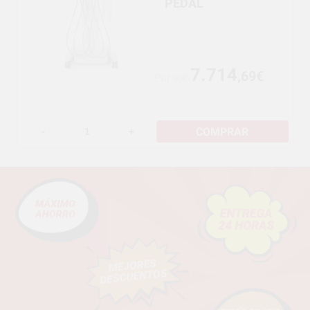
PEDAL
7.714
,69€
Por solo
COMPRAR
-
+