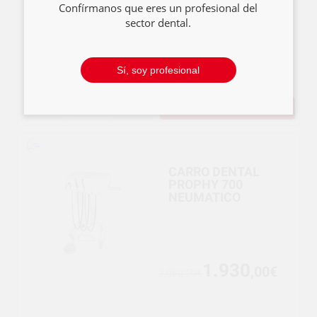
Confírmanos que eres un profesional del
sector dental.
3.647
,00€
3.804,59€
Sí, soy profesional
COMPRAR
-
+
CARRO DENTAL
PROPHY 700
NEUMATICO
1.930
,00€
2.060,59€