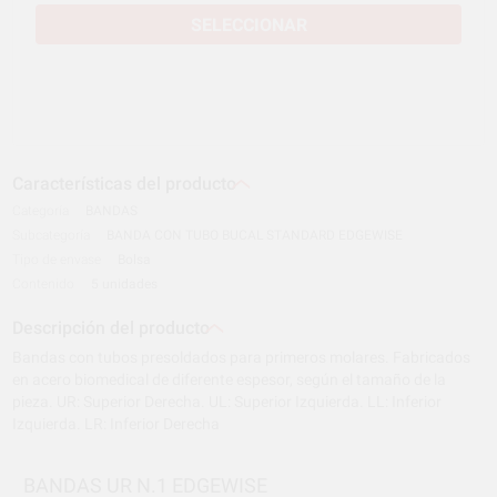
SELECCIONAR
Características del producto
Categoría
BANDAS
Subcategoría
BANDA CON TUBO BUCAL STANDARD EDGEWISE
Tipo de envase
Bolsa
Contenido
5 unidades
Descripción del producto
Bandas con tubos presoldados para primeros molares. Fabricados
en acero biomedical de diferente espesor, según el tamaño de la
pieza. UR: Superior Derecha. UL: Superior Izquierda. LL: Inferior
Izquierda. LR: Inferior Derecha
BANDAS UR N.1 EDGEWISE