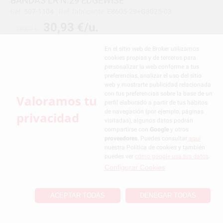
BANDAS LR N.29 EDGEWISE
Ref:
507-1104
Ref. fabricante:
E8605-29+G8025-03
30,93 €/u.
38,69 €
-
+
En el sitio web de Broker utilizamos
cookies propias y de terceros para
personalizar la web conforme a tus
BANDAS LR N.30 EDGEWISE
preferencias, analizar el uso del sitio
web y mostrarte publicidad relacionada
Ref:
507-1105
Ref. fabricante:
E8605-30+G8025
con tus preferencias sobre la base de un
Valoramos tu
30,93 €/u.
perfil elaborado a partir de tus hábitos
38,69 €
de navegación (por ejemplo, páginas
privacidad
visitadas), algunos datos podrán
-
+
compartirse con
Google
y otros
proveedores
. Puedes consultar
aquí
nuestra Política de cookies y también
BANDAS LR N.31 EDGEWISE
puedes ver
cómo google usa tus datos
.
Ref:
507-1106
Ref. fabricante:
E8605-31+G8025-03
Configurar Cookies
30,93 €/u.
38,69 €
ACEPTAR TODAS
DENEGAR TODAS
-
+