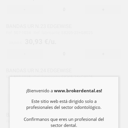
-
+
BANDAS UR N.23 EDGEWISE
Ref:
507-1034
Ref. fabricante:
E8205-23+G8025
30,93 €/u.
38,69 €
-
+
BANDAS UR N.24 EDGEWISE
Ref:
507-1035
Ref. fabricante:
E8205-24+G8025
30,93 €/u.
38,69 €
¡Bienvenido a
www.brokerdental.es!
-
+
Este sitio web está dirigido solo a
profesionales del sector odontológico.
BANDAS UR N.25 EDGEWISE
Confírmanos que eres un profesional del
Ref:
507-1036
Ref. fabricante:
E8205-25+G8025-02
sector dental.