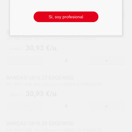
30,93 €/u.
38,69 €
-
+
Sí, soy profesional
BANDAS UR N.26 EDGEWISE
Ref:
507-1037
Ref. fabricante:
E8205-26+G8025
30,93 €/u.
38,69 €
-
+
BANDAS UR N.27 EDGEWISE
Ref:
507-1038
Ref. fabricante:
E8205-27+G8025-02
30,93 €/u.
38,69 €
-
+
BANDAS UR N.28 EDGEWISE
Ref:
507-1039
Ref. fabricante:
E8205-28+G8025-02