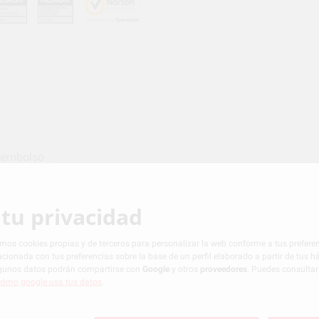
eembolso
tu privacidad
d
Política de cookies
zamos cookies propias y de terceros para personalizar la web conforme a tus preferenc
acionada con tus preferencias sobre la base de un perfil elaborado a partir de tus 
algunos datos podrán compartirse con
Google
y otros
proveedores
. Puedes consulta
cómo google usa tus datos
.