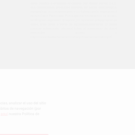
serán cedidos a empresas vinculadas con Broker Dental, S.L.U.
que comercialicen productos similares del sector odontológico,
siempre bajo su consentimiento y no habrás cesión internacional
de sus Datos Personales. Podrá ejercitar los derechos de acceso,
rectificación, supresión, limitación y/o oposición al tratamiento de
datos, entre otros, a través de lopd@brokerdental.es. Si desea
conocer información adicional sobre el tratamiento de datos
personales, acceda a:
https://www.brokerdental.es/media/pdf/protecciondatos.pdf
CONFIGURACIÓN DE COOKIES
ias, analizar el uso del sitio
hábitos de navegación (por
r
aquí
nuestra Política de