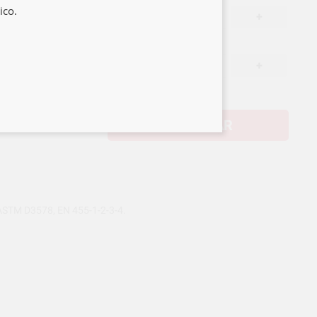
ico.
13,49 €
/u.
-
+
4,35 €/u.
13,49 €
/u.
-
+
4,35 €/u.
COMPRAR
 ASTM D3578, EN 455-1-2-3-4.