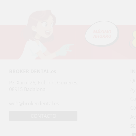
BROKER DENTAL.es
I
Qu
Pz. Xarol 26, Pol. Ind. Guixeres,
08915 Badalona
Ay
Ca
web@brokerdental.es
Có
CONTACTO
Av
SE