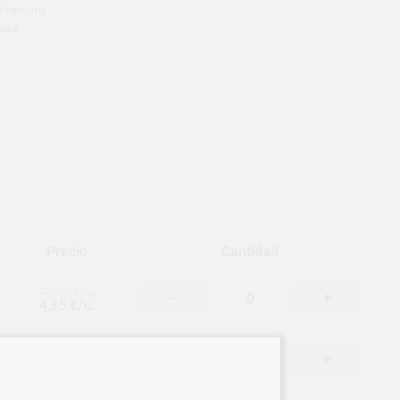
 textura
ivas
Precio
Cantidad
13,49 €
/u.
-
+
4,35 €/u.
13,49 €
/u.
-
+
4,35 €/u.