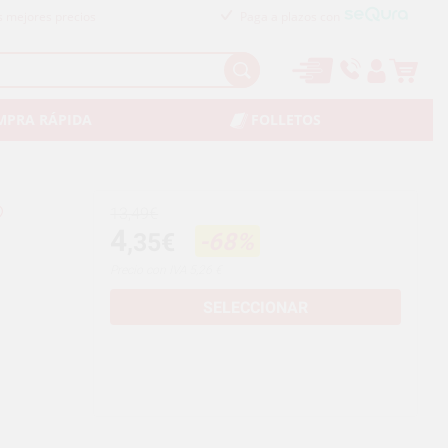
s mejores precios
Paga a plazos con
MPRA RÁPIDA
FOLLETOS
13,49€
4
,35€
-68%
Precio con IVA 5,26 €
SELECCIONAR