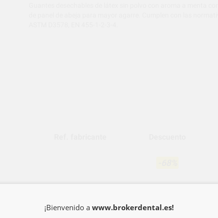
Guantes desechables de látex sin polvo con aroma a menta con
de panel de abeja para mayor agarre. Cumplen con las normat
ASTM D3578, EN 455-1-2-3-4.
Ref. fabricante
Descuento
-68%
-68%
¡Bienvenido a
www.brokerdental.es!