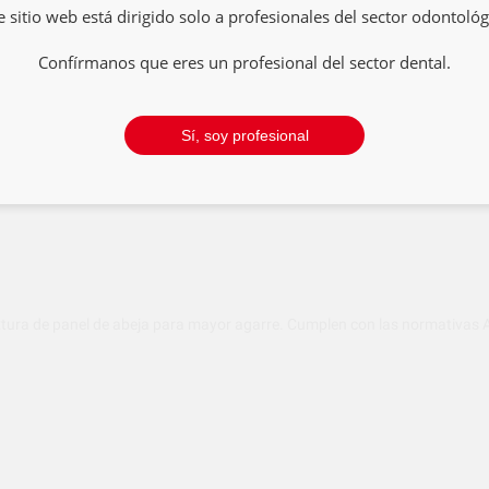
e sitio web está dirigido solo a profesionales del sector odontológ
-68%
Confírmanos que eres un profesional del sector dental.
-68%
Sí, soy profesional
xtura de panel de abeja para mayor agarre. Cumplen con las normativas