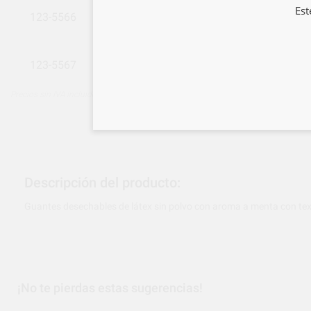
Est
123-5566
GUANTES AROMA MENTA P SIN POLVO
123-5567
GUANTES AROMA MENTA X-P SIN POLVO
Precios sin IVA incluido*
Descripción del producto:
Guantes desechables de látex sin polvo con aroma a menta con te
¡No te pierdas estas sugerencias!