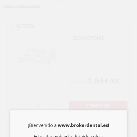
Borrar todos los filtros
SERVOTOME
1.644
,00€
1.765,59€
COMPRAR
-
+
¡Bienvenido a
www.brokerdental.es!
HF SURG BISTURI
Este sitio web está dirigido solo a