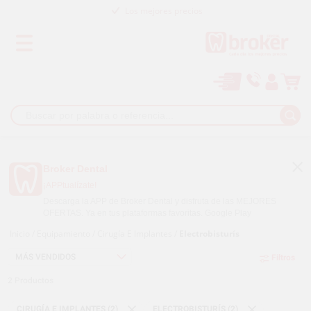
Los mejores precios
Paga a plazos con
Broker Dental
¡APPtualízate!
Descarga la APP de Broker Dental y disfruta de las MEJORES
OFERTAS. Ya en tus plataformas favoritas.
Google Play
Inicio
/
Equipamiento
/
Cirugía E Implantes
/
Electrobisturís
Filtros
2
Productos
CIRUGÍA E IMPLANTES (2)
ELECTROBISTURÍS (2)