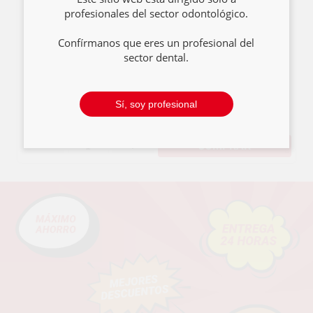
ELECTRICO
profesionales del sector odontológico.
COMPACTO
Confírmanos que eres un profesional del
sector dental.
1.289
,00€
1.406,49€
Sí, soy profesional
COMPRAR
-
+