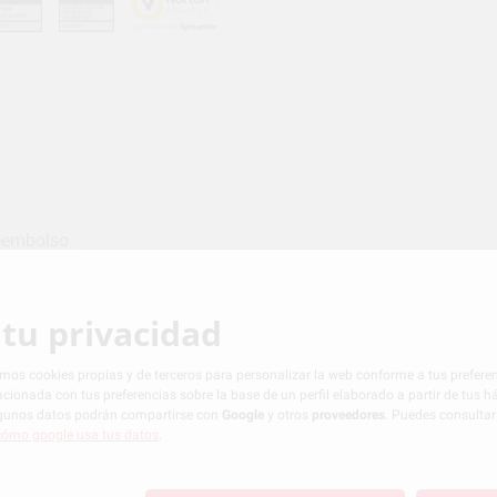
eembolso
tu privacidad
d
Política de cookies
zamos cookies propias y de terceros para personalizar la web conforme a tus preferenc
acionada con tus preferencias sobre la base de un perfil elaborado a partir de tus 
algunos datos podrán compartirse con
Google
y otros
proveedores
. Puedes consulta
cómo google usa tus datos
.