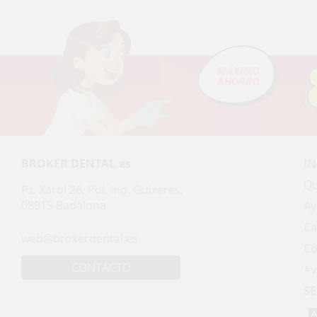
BROKER DENTAL.es
I
Qu
Pz. Xarol 26, Pol. Ind. Guixeres,
08915 Badalona
Ay
Ca
web@brokerdental.es
Có
CONTACTO
Av
SE