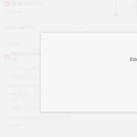
MOBILIARIO
(1)
Ver más
SUBFAMILIA
PROTECCIÓN METACRILATO CON PIE
Est
(1)
CAMILLAS
(1)
CARRITOS
(26)
MUEBLES MÓVILES
(7)
MUEBLES-DISPENSADORES ALACENA
(1)
TABURETES
(8)
TABURETES.ACCESORIOS.
(10)
Ver más