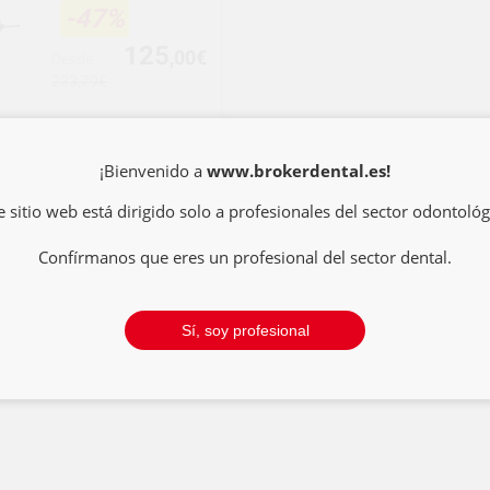
-47%
125
,00€
Desde
233,79€
SELECCIONAR
¡Bienvenido a
www.brokerdental.es!
e sitio web está dirigido solo a profesionales del sector odontológ
Confírmanos que eres un profesional del sector dental.
Sí, soy profesional