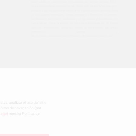
serán cedidos a empresas vinculadas con Broker Dental, S.L.U.
que comercialicen productos similares del sector odontológico,
siempre bajo su consentimiento y no habrás cesión internacional
de sus Datos Personales. Podrá ejercitar los derechos de acceso,
rectificación, supresión, limitación y/o oposición al tratamiento de
datos, entre otros, a través de lopd@brokerdental.es. Si desea
conocer información adicional sobre el tratamiento de datos
personales, acceda a:
https://www.brokerdental.es/media/pdf/protecciondatos.pdf
CONFIGURACIÓN DE COOKIES
ias, analizar el uso del sitio
hábitos de navegación (por
r
aquí
nuestra Política de