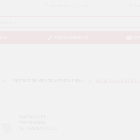
24h
Devoluciones gratuitas
Lo
CIA
EQUIPAMIENTO
CO
Borrar todos los filtros
PROTECCIÓN METACRILATO CON PIE (1)
PANTALLA DE
PROTECCION
METACRILATO CON
PIE