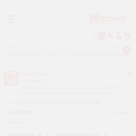
Los mejores precios
Paga a plazos con
Broker Dental
¡APPtualízate!
Descarga la APP de Broker Dental y disfruta de las MEJORES
OFERTAS. Ya en tus plataformas favoritas.
Google Play
Inicio
/
Equipamiento
/
Imagen Digital
/
Escaner intraoral
Filtros
3
Productos
IMAGEN DIGITAL (3)
ESCANER INTRAORAL (3)