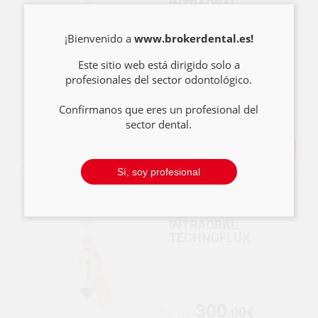
INTRAORAL
TECHNOFLUX
¡Bienvenido a
www.brokerdental.es!
Este sitio web está dirigido solo a
profesionales del sector odontológico.
84
,00€
Por solo
Confírmanos que eres un profesional del
sector dental.
COMPRAR
-
+
Sí, soy profesional
CABLE ESCANER
INTRAORAL
TECHNOFLUX
300
,00€
Por solo