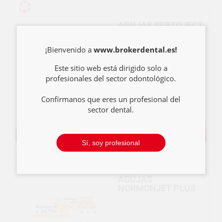
AGUJAS SEPTOJECT
¡Bienvenido a
www.brokerdental.es!
Este sitio web está dirigido solo a
profesionales del sector odontológico.
16
,48€
16,99€
Confírmanos que eres un profesional del
sector dental.
SELECCIONAR
Sí, soy profesional
AGUJAS
NORMONJET PLUS