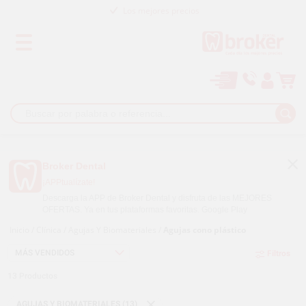
Los mejores precios
Paga a plazos con
Broker Dental
¡APPtualízate!
Descarga la APP de Broker Dental y disfruta de las MEJORES
OFERTAS. Ya en tus plataformas favoritas.
Google Play
Inicio
/
Clínica
/
Agujas Y Biomateriales
/
Agujas cono plástico
Filtros
13
Productos
AGUJAS Y BIOMATERIALES (13)