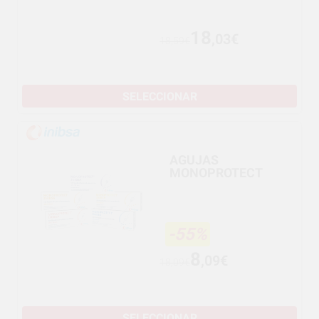
18
,03€
18,59€
SELECCIONAR
AGUJAS
MONOPROTECT
-55%
8
,09€
18,09€
SELECCIONAR