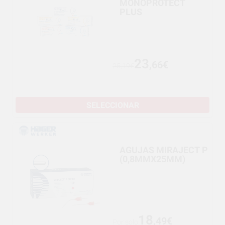
MONOPROTECT
PLUS
23
,66€
25,19€
SELECCIONAR
AGUJAS MIRAJECT P
(0,8MMX25MM)
18
,49€
Por solo