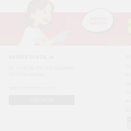
BROKER DENTAL.es
I
Qu
Pz. Xarol 26, Pol. Ind. Guixeres,
08915 Badalona
Ay
Ca
web@brokerdental.es
Có
CONTACTO
Av
SE