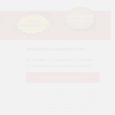
APÚNTATE A LA NEWSLETTER
¡Suscríbete a la Newsletter y consigue
un descuento en tu primera compra!
QUIERO SUSCRIBIRME
Le informamos de que el Responsable del tratamiento de sus
Datos Personales es Broker Dental, S.L.U. La Finalidad del
tratamiento de sus Datos Personales es el envío de información
comercial. La legitimación para el envío de la información
comercial es su consentimiento prestado. Sus datos únicamente
serán cedidos a empresas vinculadas con Broker Dental, S.L.U.
que comercialicen productos similares del sector odontológico,
siempre bajo su consentimiento y no habrás cesión internacional