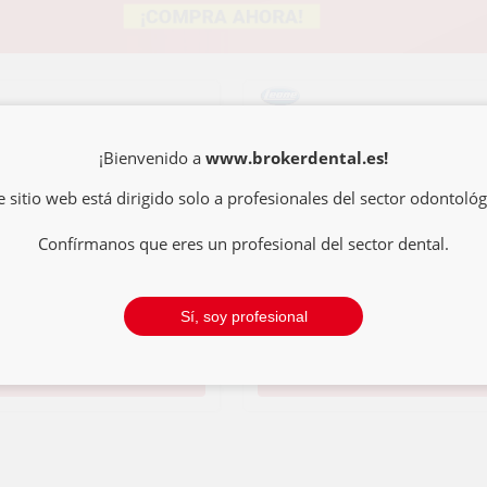
BANDAS PARA
BANDAS 
¡Bienvenido a
www.brokerdental.es!
PREMOLARES
INFERIO
SUPERIORES SIN
e sitio web está dirigido solo a profesionales del sector odontológ
TUBO Y SIN LUG
CALIBRA
Confírmanos que eres un profesional del sector dental.
18
1
,42€
22,19€
22,19€
Sí, soy profesional
SELECCIONAR
SELECCIONAR