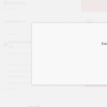
BANDAS
(2)
Ver más
SUBFAMILIA
BANDAS LISAS - BANDAS SIN TUBO
Est
(2)
BANDA CON TUBO BUCAL RICKETTS
(1)
BANDA CON TUBO BUCAL ROTH
(2)
BANDA CON TUBO BUCAL STANDARD
EDGEWISE
(1)
PARA SOLDAR A BANDAS
(1)
Ver más