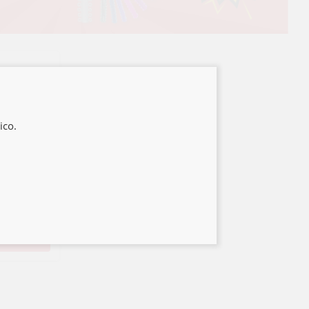
SIN TUBO
R LEONE
ico.
8
,42€