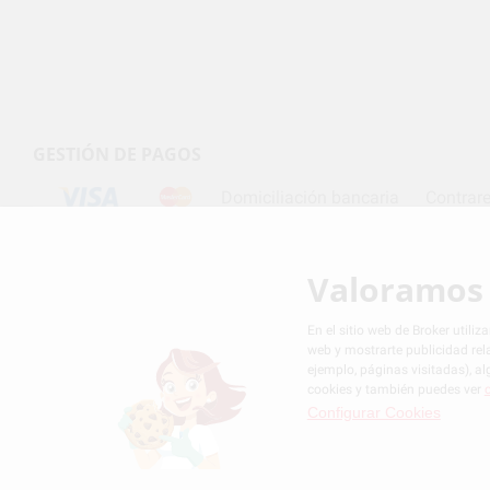
GESTIÓN DE PAGOS
Domiciliación bancaria
Contrar
Valoramos 
Condiciones de contratación
Política de privacida
En el sitio web de Broker utili
web y mostrarte publicidad rel
ejemplo, páginas visitadas), 
cookies y también puedes ver
Configurar Cookies
Broker Dental S.L.U. Copyright © 2026 All rights reserved.