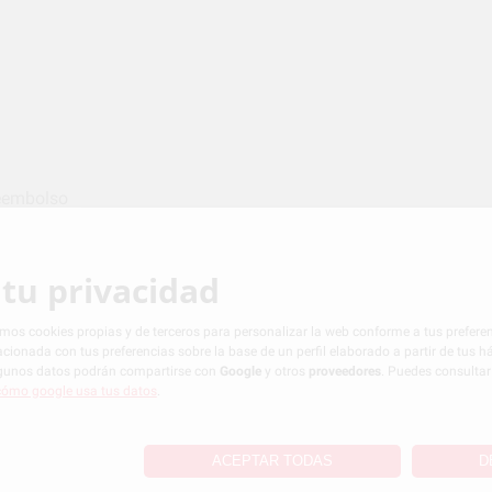
eembolso
tu privacidad
d
Política de cookies
zamos cookies propias y de terceros para personalizar la web conforme a tus preferenc
acionada con tus preferencias sobre la base de un perfil elaborado a partir de tus 
algunos datos podrán compartirse con
Google
y otros
proveedores
. Puedes consulta
cómo google usa tus datos
.
ACEPTAR TODAS
D