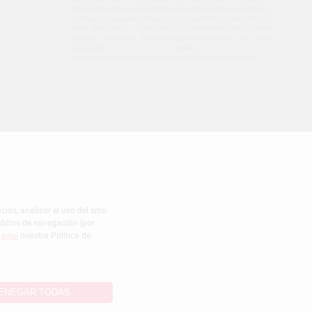
de sus Datos Personales. Podrá ejercitar los derechos de acceso,
rectificación, supresión, limitación y/o oposición al tratamiento de
datos, entre otros, a través de lopd@brokerdental.es. Si desea
conocer información adicional sobre el tratamiento de datos
personales, acceda a:
https://www.brokerdental.es/media/pdf/protecciondatos.pdf
CONFIGURACIÓN DE COOKIES
ias, analizar el uso del sitio
hábitos de navegación (por
r
aquí
nuestra Política de
ENEGAR TODAS