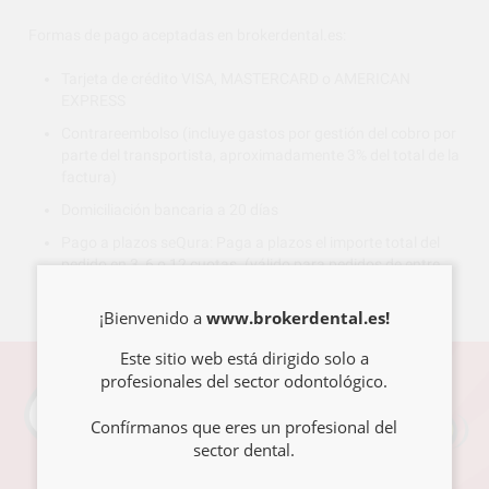
Formas de pago aceptadas en brokerdental.es:
Tarjeta de crédito VISA, MASTERCARD o AMERICAN
EXPRESS
Contrareembolso (incluye gastos por gestión del cobro por
parte del transportista, aproximadamente 3% del total de la
factura)
Domiciliación bancaria a 20 días
Pago a plazos seQura: Paga a plazos el importe total del
pedido en 3, 6 o 12 cuotas. (válido para pedidos de entre
50€ y 3.000€ (con IVA))
¡Bienvenido a
www.brokerdental.es!
Este sitio web está dirigido solo a
profesionales del sector odontológico.
Confírmanos que eres un profesional del
sector dental.