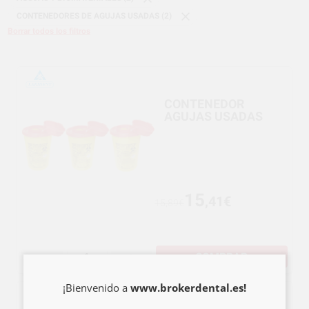
CONTENEDORES DE AGUJAS USADAS (2)
Borrar todos los filtros
CONTENEDOR
AGUJAS USADAS
15
,41€
15,89€
COMPRAR
-
+
¡Bienvenido a
www.brokerdental.es!