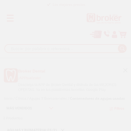
Los mejores precios
Paga a plazos con
Broker Dental
¡APPtualízate!
Descarga la APP de Broker Dental y disfruta de las MEJORES
OFERTAS. Ya en tus plataformas favoritas.
Google Play
Inicio
/
Clínica
/
Agujas Y Biomateriales
/
Contenedores de agujas usadas
Filtros
2
Productos
AGUJAS Y BIOMATERIALES (2)