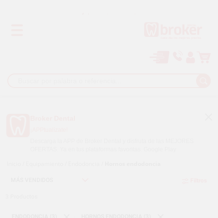
Los mejores precios
Paga a plazos con
Broker Dental
¡APPtualízate!
Descarga la APP de Broker Dental y disfruta de las MEJORES
OFERTAS. Ya en tus plataformas favoritas.
Google Play
Inicio
/
Equipamiento
/
Endodoncia
/
Hornos endodoncia
Filtros
3
Productos
ENDODONCIA (3)
HORNOS ENDODONCIA (3)