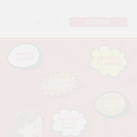
COMPRAR
-
+