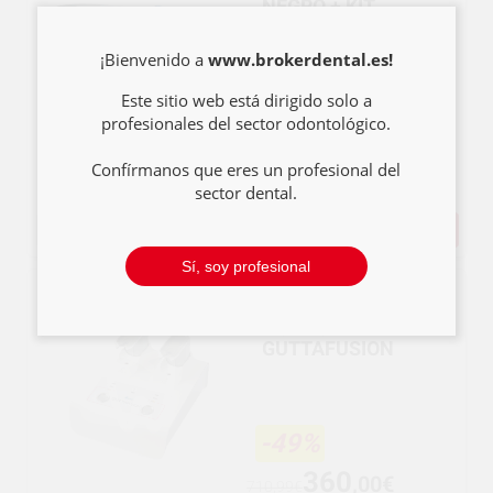
NEGRO + KIT
¡Bienvenido a
www.brokerdental.es!
Este sitio web está dirigido solo a
profesionales del sector odontológico.
251
,55€
264,79€
Confírmanos que eres un profesional del
sector dental.
COMPRAR
-
+
Sí, soy profesional
HORNO
GUTTAFUSION
-49%
360
,00€
710,99€