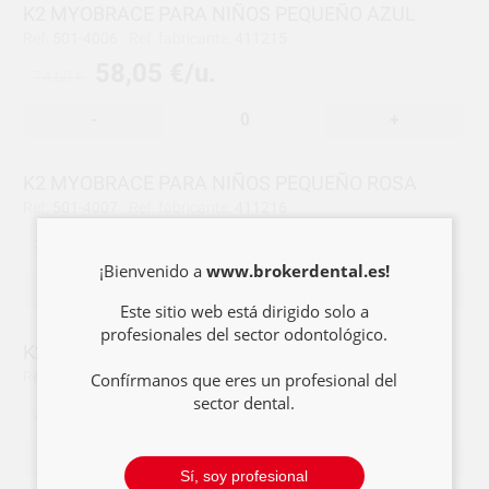
K2 MYOBRACE PARA NIÑOS PEQUEÑO AZUL
Ref:
501-4006
Ref. fabricante:
411215
58,05 €/u.
74,69 €
-
+
K2 MYOBRACE PARA NIÑOS PEQUEÑO ROSA
Ref:
501-4007
Ref. fabricante:
411216
58,05 €/u.
74,69 €
¡Bienvenido a
www.brokerdental.es!
-
+
Este sitio web está dirigido solo a
profesionales del sector odontológico.
K2 MYOBRACE PARA NIÑOS MEDIANO AZUL
Ref:
501-4008
Ref. fabricante:
411220
Confírmanos que eres un profesional del
sector dental.
58,05 €/u.
74,69 €
-
+
Sí, soy profesional