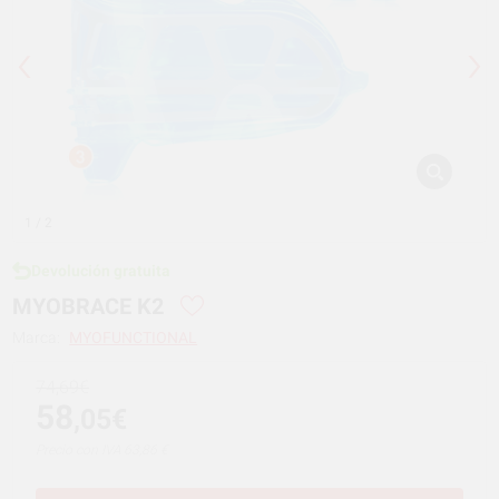
1
/ 2
Devolución gratuita
MYOBRACE K2
Marca:
MYOFUNCTIONAL
74,69€
58
,05€
Precio con IVA 63,86 €