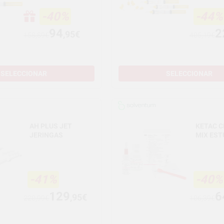
-40%
-44%
94
2
,95€
158,89€
405,19€
SELECCIONAR
SELECCIONAR
AH PLUS JET
KETAC C
JERINGAS
MIX ES
-41%
-40%
129
6
,95€
220,99€
106,39€