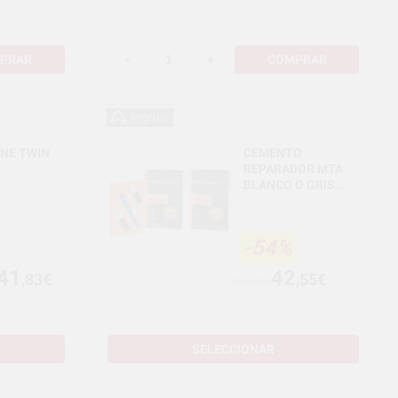
PRAR
-
+
COMPRAR
NE TWIN
CEMENTO
REPARADOR MTA
BLANCO O GRIS
(1GR)
-54%
41
42
,83€
,55€
92,59€
SELECCIONAR