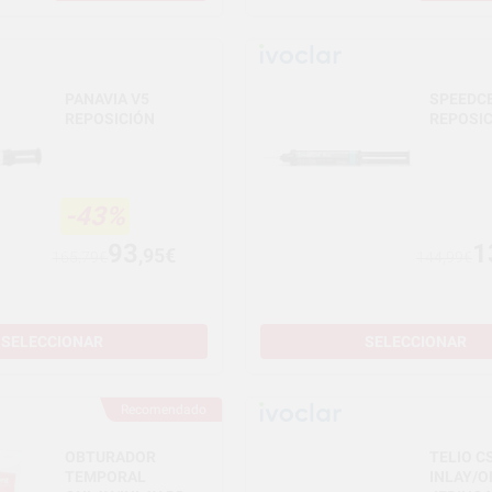
PANAVIA V5
SPEEDC
REPOSICIÓN
REPOSI
-43%
93
1
,95€
165,79€
144,99€
SELECCIONAR
SELECCIONAR
Recomendado
OBTURADOR
TELIO C
TEMPORAL
INLAY/O