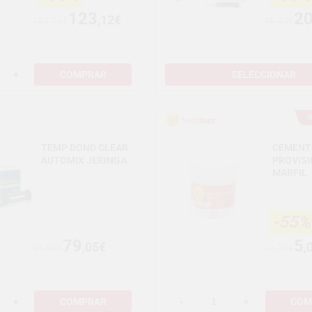
123
2
,12€
187,99€
46,49€
+
COMPRAR
SELECCIONAR
TEMP BOND CLEAR
CEMENT
AUTOMIX JERINGA
PROVIS
MARFIL
-55%
79
5
,05€
,
81,49€
11,19€
+
COMPRAR
-
+
COM