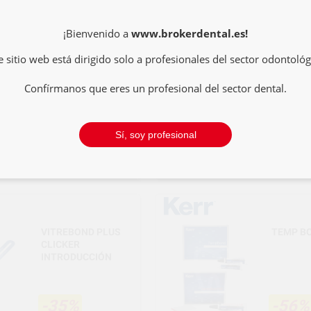
VARIOLINK
MAXCEM
ESTHETIC LC
REPOSI
¡Bienvenido a
www.brokerdental.es!
e sitio web está dirigido solo a profesionales del sector odontológ
-65%
Confírmanos que eres un profesional del sector dental.
54
5
,62€
57,49€
163,39€
Sí, soy profesional
SELECCIONAR
SELECCIONAR
VITREBOND PLUS
TEMP B
CLICKER
INTRODUCCIÓN
-35%
-56%