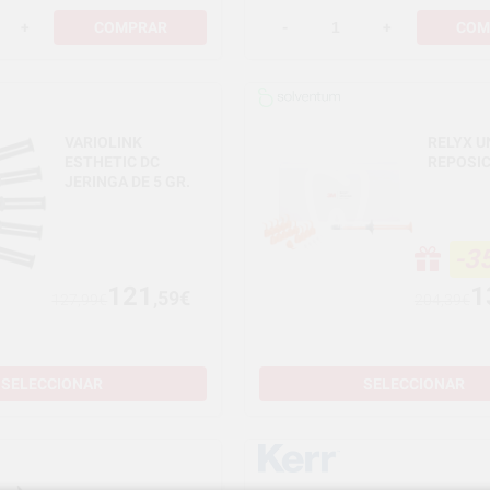
+
COMPRAR
-
+
COM
VARIOLINK
RELYX U
ESTHETIC DC
REPOSI
JERINGA DE 5 GR.
-3
121
1
,59€
127,99€
204,39€
SELECCIONAR
SELECCIONAR