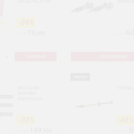
ONLAY/INLAY BD
JERING
-58%
19
6
,00€
44,79€
63,39€
+
COMPRAR
SELECCIONAR
MULTILINK
THERAC
AUTOMIX
REPOSICIÓN
-33%
-43%
149
5
,90€
222,09€
104,49€