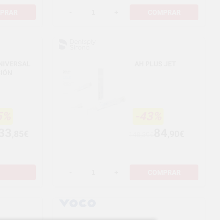
PRAR
-
+
COMPRAR
NIVERSAL
AH PLUS JET
CIÓN
5%
-43%
33
84
,85€
,90€
148,39€
-
+
COMPRAR