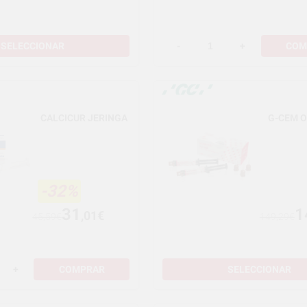
SELECCIONAR
-
+
COM
CALCICUR JERINGA
G-CEM O
-32%
31
1
,01€
45,59€
149,29€
+
COMPRAR
SELECCIONAR