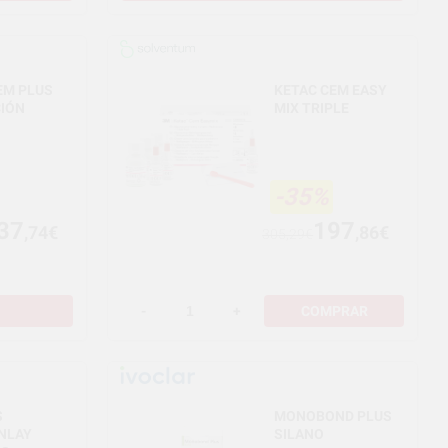
EM PLUS
KETAC CEM EASY
CIÓN
MIX TRIPLE
-35%
37
197
,74€
,86€
305,29€
-
+
COMPRAR
S
MONOBOND PLUS
NLAY
SILANO