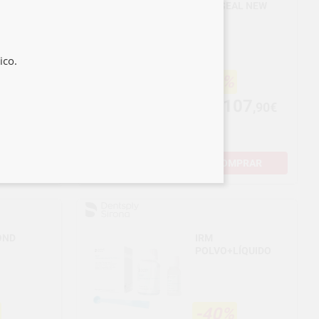
 ELITE
IONOSEAL NEW
CIÓN
ico.
-38%
7
107
,95€
,90€
174,49€
-
+
COMPRAR
OND
IRM
POLVO+LÍQUIDO
-40%