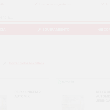
24h
Devoluciones gratuitas
Lo
CIA
EQUIPAMIENTO
CO
Borrar todos los filtros
RELYX UNICEM 2
RELYX U
AUTOMIX
AUTOMIX
JERING