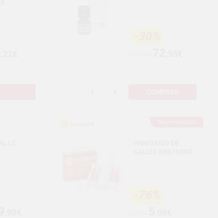
AS
-30%
0
72
,22€
,95€
103,79€
-
+
COMPRAR
Recomendado
AL LC
HIDROXIDO DE
CALCIO BESTDENT
-76%
9
5
,90€
,09€
20,79€