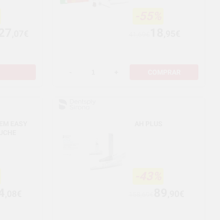
-55%
27
18
,07€
,95€
41,69€
-
+
COMPRAR
EM EASY
AH PLUS
TUCHE
-43%
4
89
,08€
,90€
158,69€