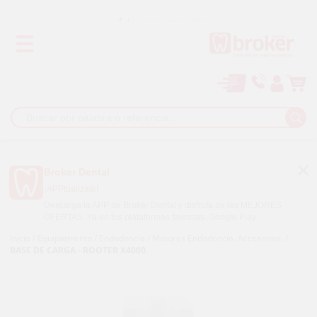
Los mejores precios
Paga a plazos con
Broker Dental
¡APPtualízate!
Descarga la APP de Broker Dental y disfruta de las MEJORES
OFERTAS. Ya en tus plataformas favoritas.
Google Play
Inicio
/
Equipamiento
/
Endodoncia
/
Motores Endodoncia. Accesorios.
/
BASE DE CARGA - ROOTER X4000