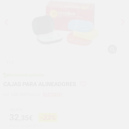
1
/ 2
Devolución gratuita
CAJAS PARA ALINEADORES
Ref:
123-7227
Marca:
BESTDENT
48,49€
32
,35€
-33%
Precio con IVA 39,14 €