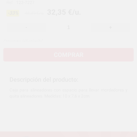
Ref.
123-7227
32,35 €/u.
-33%
48,49 €/u.
-
+
Precios sin IVA incluido*
COMPRAR
Descripción del producto:
Caja para alineadores con espacio para llevar mordedores y
quita alineadores. Medidas: 10 x 7,6 x 2cm.