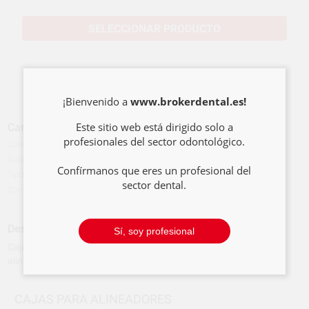
SELECCIONAR PRODUCTO
¡Bienvenido a
www.brokerdental.es!
Este sitio web está dirigido solo a
Características del producto
profesionales del sector odontológico.
Categoría
CAJAS
Subcategoría
CAJAS RETENEDORES
Confírmanos que eres un profesional del
Tipo de envase
Caja
sector dental.
Contenido
10 unidades (3 azul/blanca, 3 amarillo/gris, 2 neg...
Ver más
Descripción del producto
Sí, soy profesional
Caja para alineadores con espacio para llevar mordedores y quita
alineadores. Medidas: 10 x 7,6 x 2cm.
CAJAS PARA ALINEADORES