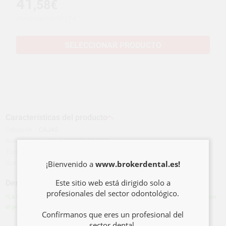
41
,58€
Precio con IVA 50,31 €
SELECCIONAR PRODUCTO
Características del producto
Categoría
CAJAS
Subcategoría
CAJAS RETENEDORES
Tipo de envase
Bolsa
¡Bienvenido a
www.brokerdental.es!
Contenido
25 u. Con cordón. Colores surtidos.
Este sitio web está dirigido solo a
Descripción del producto
profesionales del sector odontológico.
*La foto del producto es orientativa y puede diferir en alguna característica con
el producto final*
Confírmanos que eres un profesional del
sector dental.