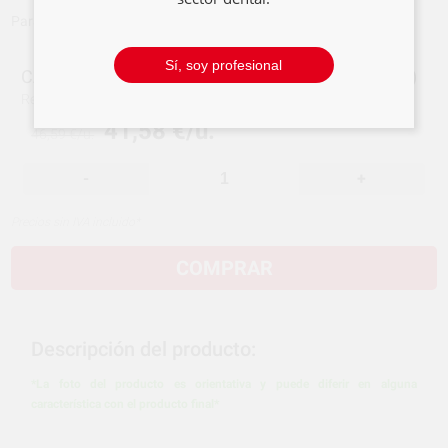
Para prótesis. Con cordón. Colores surtidos.
Sí, soy profesional
CAJAS PROTESIS/ORTODONCIA+CORDON (25U.)
Ref.
091-8166
Ref. fabricante:
070606
41,58 €/u.
46,59 €/u.
-
+
Precios sin IVA incluido*
COMPRAR
Descripción del producto:
*La foto del producto es orientativa y puede diferir en alguna
característica con el producto final*