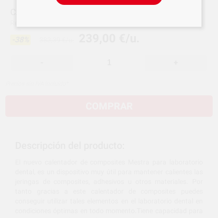
CALENTADOR DE COMPOSITES MESTRA 080077
Ref.
398-1278
Ref. fabricante:
080077
239,00 €/u.
-38%
383,39 €/u.
-
+
Precios sin IVA incluido*
COMPRAR
Descripción del producto:
El nuevo calentador de composites Mestra para laboratorio
dental, es un dispositivo muy útil para mantener calientes las
jeringas de composites, adhesivos u otros materiales. Por
tanto gracias a este calentador de composites puedes
conseguir utilizar tales elementos en el laboratorio dental en
condiciones óptimas en todo momento.Tiene capacidad para