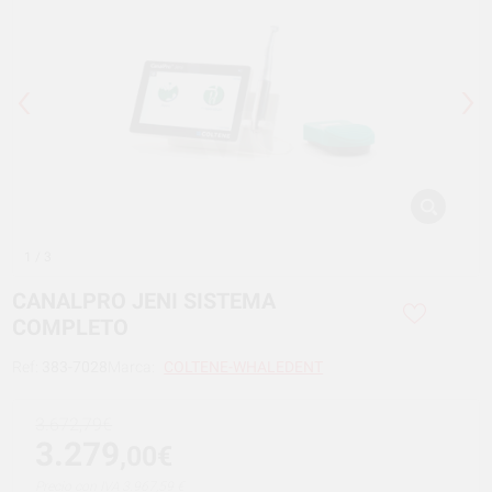
1
/ 3
CANALPRO JENI SISTEMA
COMPLETO
Ref:
383-7028
Marca:
COLTENE-WHALEDENT
3.672,79€
3.279
,00€
Precio con IVA 3.967,59 €