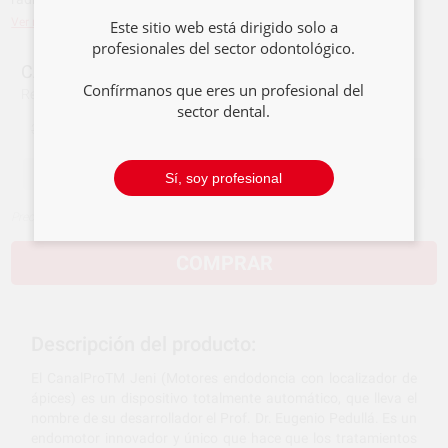
Ver más
Este sitio web está dirigido solo a
profesionales del sector odontológico.
CANALPRO JENI SISTEMA COMPLETO
Confírmanos que eres un profesional del
Ref.
383-7028
Ref. fabricante:
60023659
sector dental.
3.279,00 €/u.
3.672,79 €/u.
-
+
Sí, soy profesional
Precios sin IVA incluido*
COMPRAR
Descripción del producto:
El CanalProTM Jeni (Motores endodoncia con localizador de
ápices) es un dispositivo totalmente automático, que lleva el
nombre de su desarrollador el Prof. Dr. Eugenio Pedullá. Es un
endomotor innovador y único que hace que los tratamientos