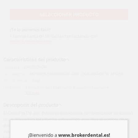
SELECCIONAR PRODUCTO
¡Te lo ponemos fácil!
Financia hasta en 60 cuotas contactando con
web@brokerdental.es
Características del producto
Categoría
ENDODONCIA
Subcategoría
MOTORES ENDODONCIA CON LOCALIZADOR DE ÁPICES
Tipo de envase
Caja
Contenido
1 CanalPro Jeni Endomotor, dispositivo (cuerpo) + ...
Ver más
Descripción del producto
El CanalProTM Jeni (Motores endodoncia con localizador de ápices)
es un dispositivo totalmente automático, que lleva el nombre de su
desarrollador el Prof. Dr. Eugenio Pedullá. Es un endomotor
innovador y único que hace que los tratamientos del conducto
¡Bienvenido a
www.brokerdental.es!
radicular sean i...