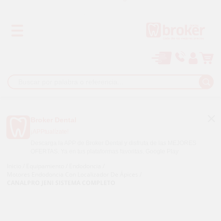
Los mejores precios
Paga a plazos con
Broker Dental
¡APPtualízate!
Descarga la APP de Broker Dental y disfruta de las MEJORES
OFERTAS. Ya en tus plataformas favoritas.
Google Play
Inicio
/
Equipamiento
/
Endodoncia
/
Motores Endodoncia Con Localizador De Ápices
/
CANALPRO JENI SISTEMA COMPLETO