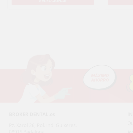
SELECCIONAR
BROKER DENTAL.es
I
Qu
Pz. Xarol 26, Pol. Ind. Guixeres,
08915 Badalona
Ay