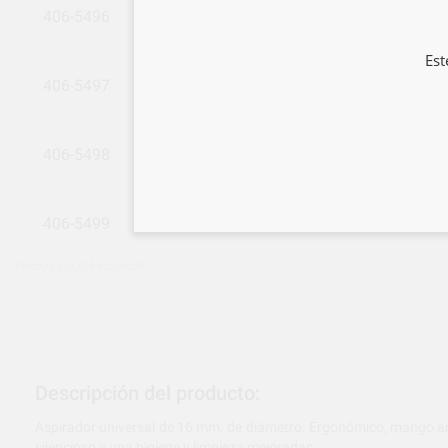
406-5496
CANULAS AZUL EM19 EVO
Est
406-5497
CANULAS VERDE EM19 EVO
406-5498
CANULAS AMARILLOEM19 EVO
406-5499
CANULAS LILA EM19 EVO
Precios sin IVA incluido*
Descripción del producto:
Aspirador universal de 16 mm. de diámetro. Ergonómico, mango anti
silencioso y una higiene y limpieza mejoradas.