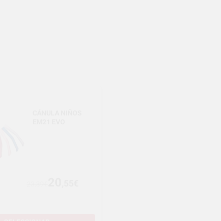
CÁNULA NIÑOS
EM21 EVO
20
,55€
23,39€