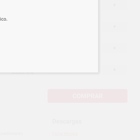
23,39 €
/u.
-
+
20,55 €/u.
ico.
23,39 €
/u.
-
+
20,55 €/u.
23,39 €
/u.
-
+
20,55 €/u.
23,39 €
/u.
-
+
20,55 €/u.
COMPRAR
Descargas
rocedimiento
Ficha técnica