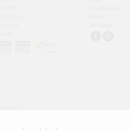
nal Ético
Devoluciones
digo Ético
Folletos
iso Legal
SÍGUENOS
LLOS
eembolso