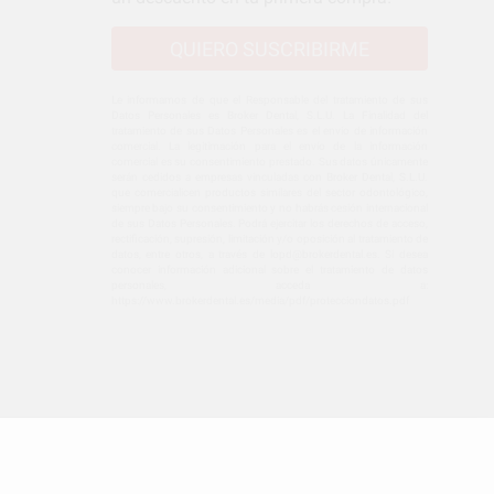
QUIERO SUSCRIBIRME
Le informamos de que el Responsable del tratamiento de sus
Datos Personales es Broker Dental, S.L.U. La Finalidad del
tratamiento de sus Datos Personales es el envío de información
comercial. La legitimación para el envío de la información
comercial es su consentimiento prestado. Sus datos únicamente
serán cedidos a empresas vinculadas con Broker Dental, S.L.U.
que comercialicen productos similares del sector odontológico,
siempre bajo su consentimiento y no habrás cesión internacional
de sus Datos Personales. Podrá ejercitar los derechos de acceso,
rectificación, supresión, limitación y/o oposición al tratamiento de
datos, entre otros, a través de lopd@brokerdental.es. Si desea
conocer información adicional sobre el tratamiento de datos
personales, acceda a:
https://www.brokerdental.es/media/pdf/protecciondatos.pdf