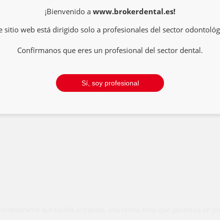
22930003
¡Bienvenido a
www.brokerdental.es!
e sitio web está dirigido solo a profesionales del sector odontológ
22930008
Confírmanos que eres un profesional del sector dental.
22930004
Sí, soy profesional
22930005
-deslizante que facilita el trabajo, una forma lineal que garantiza un p