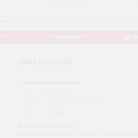
24h
Devoluciones gratuitas
Lo
CIA
EQUIPAMIENTO
CO
O
CÁNULA EM19 EVO
Marca:
EURONDA MONOART
Características del producto
Categoría
DESECHABLES
Subcategoría
ASPIRADORES DE PROFILAXIS
Tipo de envase
Envase
Contenido
10 Unidades
Descripción del producto
Aspirador universal de 16 mm. de diámetro. Ergonómico, mang