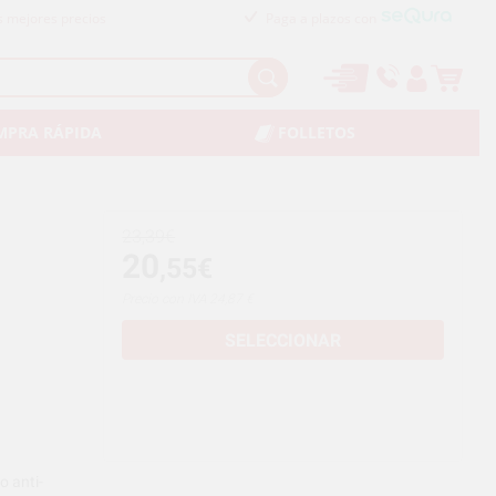
s mejores precios
Paga a plazos con
MPRA RÁPIDA
FOLLETOS
23,39€
20
,55€
Precio con IVA 24,87 €
SELECCIONAR
o anti-