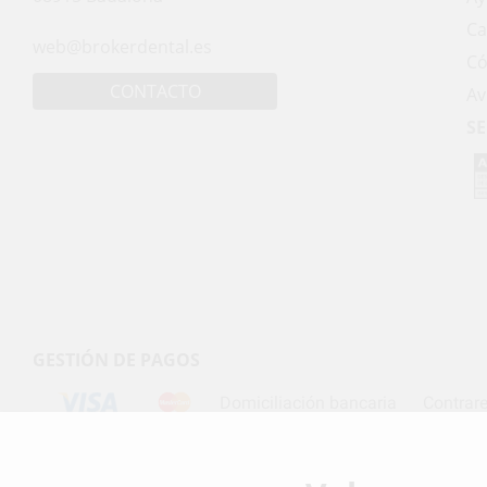
Ca
web@brokerdental.es
Có
CONTACTO
Av
SE
GESTIÓN DE PAGOS
Domiciliación bancaria
Contrar