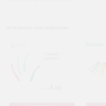
¡No te pierdas estas sugerencias!
CANULES
ENFANTS
8
,24€
8,49€