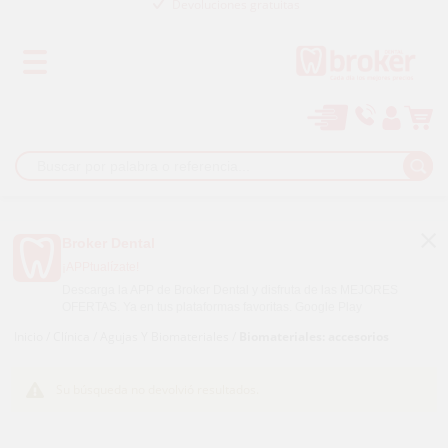
Los mejores precios
Paga a plazos con
Broker Dental
¡APPtualízate!
Descarga la APP de Broker Dental y disfruta de las MEJORES
OFERTAS. Ya en tus plataformas favoritas.
Google Play
Inicio
/
Clínica
/
Agujas Y Biomateriales
/
Biomateriales: accesorios
Su búsqueda no devolvió resultados.