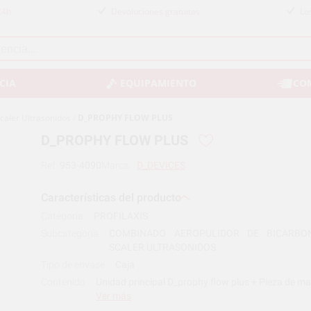
24h
Devoluciones gratuitas
Lo
CIA
EQUIPAMIENTO
CO
caler Ultrasonidos
/
D_PROPHY FLOW PLUS
D_PROPHY FLOW PLUS
Ref:
953-4090
Marca:
D_DEVICES
Características del producto
Categoría
PROFILAXIS
Subcategoría
COMBINADO AEROPULIDOR DE BICARBO
SCALER ULTRASONIDOS
Tipo de envase
Caja
Contenido
Unidad principal D_prophy flow plus + Pieza de ma
Ver más