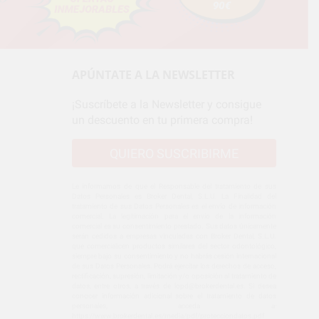
APÚNTATE A LA NEWSLETTER
¡Suscríbete a la Newsletter y consigue
un descuento en tu primera compra!
QUIERO SUSCRIBIRME
Le informamos de que el Responsable del tratamiento de sus
Datos Personales es Broker Dental, S.L.U. La Finalidad del
tratamiento de sus Datos Personales es el envío de información
comercial. La legitimación para el envío de la información
comercial es su consentimiento prestado. Sus datos únicamente
serán cedidos a empresas vinculadas con Broker Dental, S.L.U.
que comercialicen productos similares del sector odontológico,
siempre bajo su consentimiento y no habrás cesión internacional
de sus Datos Personales. Podrá ejercitar los derechos de acceso,
rectificación, supresión, limitación y/o oposición al tratamiento de
datos, entre otros, a través de lopd@brokerdental.es. Si desea
conocer información adicional sobre el tratamiento de datos
personales, acceda a:
https://www.brokerdental.es/media/pdf/protecciondatos.pdf