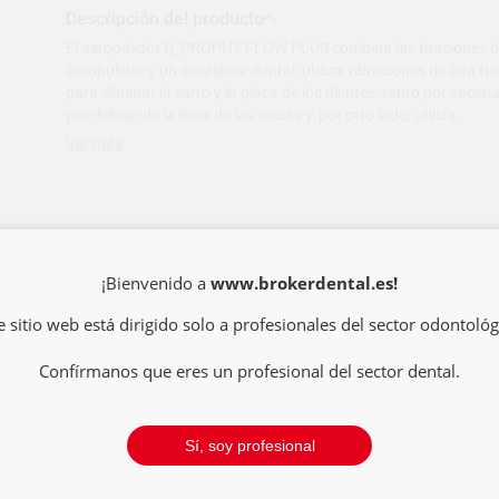
Descripción del producto
El aeropulidor D_PROPHY FLOW PLUS combina las funciones d
aeropulidor y un escalador dental: utiliza vibraciones de alta fr
para eliminar el sarro y la placa de los dientes, tanto por enci
por debajo de la línea de las encías y, por otro lado, utiliza...
Ver más
Ref. fabricante
Descuento
¡Bienvenido a
www.brokerdental.es!
-55%
e sitio web está dirigido solo a profesionales del sector odontológ
Confírmanos que eres un profesional del sector dental.
Sí, soy profesional