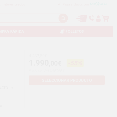
s mejores precios
Paga a plazos con
MPRA RÁPIDA
FOLLETOS
4.433,89€
1.990
,00€
-55%
Precio con IVA 2.407,90 €
SELECCIONAR PRODUCTO
NATO +
n...