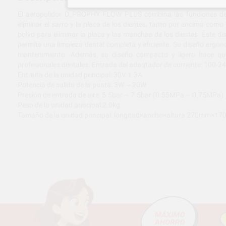
El aeropulidor D_PROPHY FLOW PLUS combina las funciones de un
eliminar el sarro y la placa de los dientes, tanto por encima como p
polvo para eliminar la placa y las manchas de los dientes. Este d
permite una limpieza dental completa y eficiente. Su diseño ergon
mantenimiento. Además, su diseño compacto y ligero hace que s
profesionales dentales. Entrada del adaptador de corriente: 100
Entrada de la unidad principal: 30V 1.3A
Potencia de salida de la punta: 3W ~ 20W
Presión de entrada de aire: 5.5bar ~ 7.5bar (0.55MPa ~ 0.75MPa)
Peso de la unidad principal:2.0kg
Tamaño de la unidad principal: longitud×ancho×altura 270mm