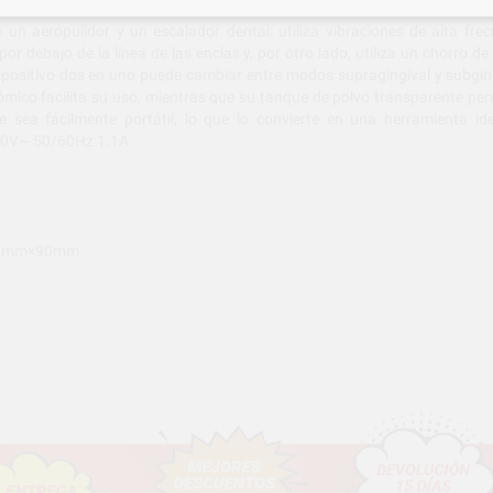
 aeropulidor y un escalador dental: utiliza vibraciones de alta frec
or debajo de la línea de las encías y, por otro lado, utiliza un chorro de
ispositivo dos en uno puede cambiar entre modos supragingival y subging
ómico facilita su uso, mientras que su tanque de polvo transparente perm
ea fácilmente portátil, lo que lo convierte en una herramienta ide
-240V~ 50/60Hz 1.1A
×170mm×90mm