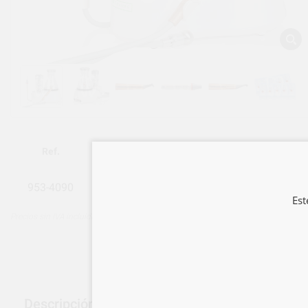
Ref.
Descripción
953-4090
D_PROPHY FLOW PLUS
Est
Precios sin IVA incluido*
Descripción del producto: