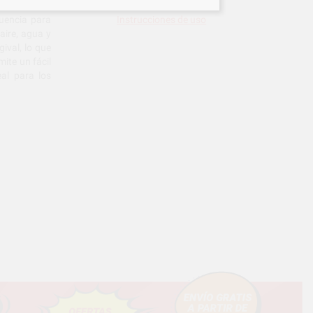
uencia para
Instrucciones de uso
 aire, agua y
ival, lo que
ite un fácil
al para los