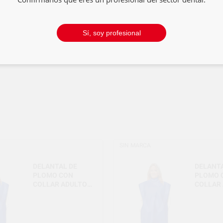
n el producto final*
Sí, soy profesional
grafías intraorales en niños.*Sin collar. El collar se puede comprar
SIN MARCA
DELANTAL DE
DELANTA
PLOMO CON
PLOMO 
COLLAR ADULTO
COLLAR
0,35 MM –
0,50 MM
RADIOGRAFÍA
RADIOG
INTRAORAL
INTRAO