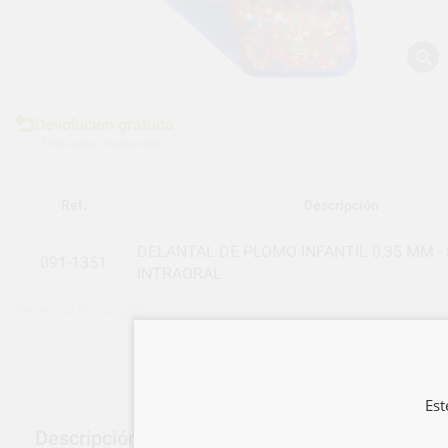
Devolución gratuita
15 días para devoluciones
Ref.
Descripción
DELANTAL DE PLOMO INFANTIL 0,35 MM -
091-1351
INTRAORAL
Precios sin IVA incluido*
Est
Descripción del producto: