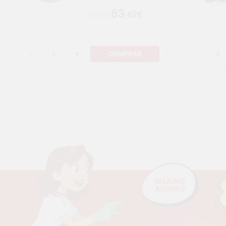
63
,62€
65,59€
-
+
COMPRAR
-