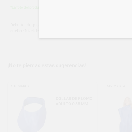
*La foto del producto es orientativa y puede diferir en alguna característica co
Delantal de plomo de 65 cm de alto y 50 cm de ancho.*Para radio
cuello.
*Nivel de protección Eq. Plomo de 0,35 mm
¡No te pierdas estas sugerencias!
SIN MARCA
SIN MARCA
COLLAR DE PLOMO
ADULTO 0,35 MM