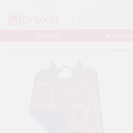
Compra fácil
Entrega express en 
CLÍNICA
ORTODON
Inicio
/
Clínica
/
Prevención Y Diagnóstico
/
Delantales De Plomo
/
DELANTAL 