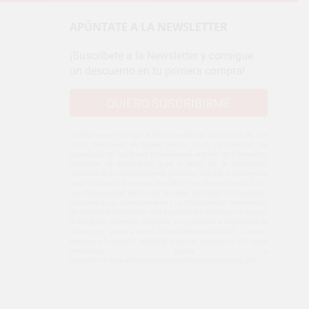
APÚNTATE A LA NEWSLETTER
¡Suscríbete a la Newsletter y consigue
un descuento en tu primera compra!
QUIERO SUSCRIBIRME
Le informamos de que el Responsable del tratamiento de sus
Datos Personales es Broker Dental, S.L.U. La Finalidad del
tratamiento de sus Datos Personales es el envío de información
comercial. La legitimación para el envío de la información
comercial es su consentimiento prestado. Sus datos únicamente
serán cedidos a empresas vinculadas con Broker Dental, S.L.U.
que comercialicen productos similares del sector odontológico,
siempre bajo su consentimiento y no habrás cesión internacional
de sus Datos Personales. Podrá ejercitar los derechos de acceso,
rectificación, supresión, limitación y/o oposición al tratamiento de
datos, entre otros, a través de lopd@brokerdental.es. Si desea
conocer información adicional sobre el tratamiento de datos
personales, acceda a:
https://www.brokerdental.es/media/pdf/protecciondatos.pdf