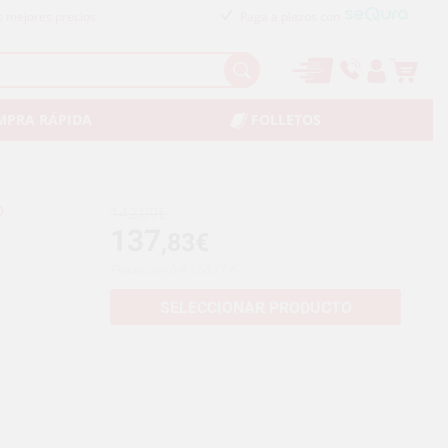
s mejores precios
Paga a plazos con
MPRA RÁPIDA
FOLLETOS
142,09€
137
,83€
Precio con IVA 166,77 €
SELECCIONAR PRODUCTO