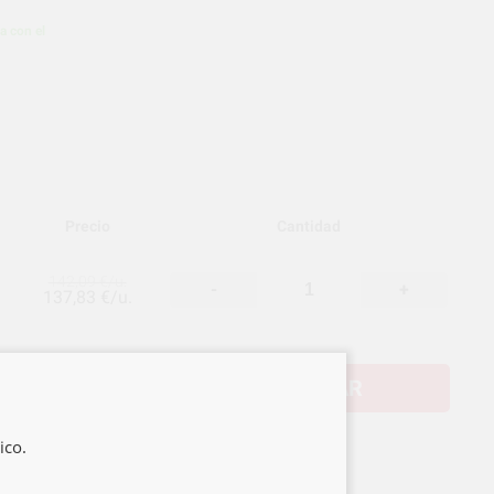
ca con el
Precio
Cantidad
142,09 €/u.
-
+
137,83 €/u.
COMPRAR
ico.