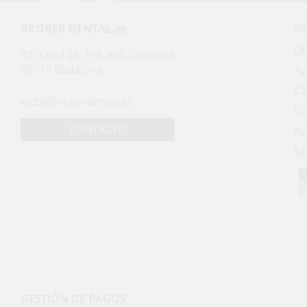
BROKER DENTAL.es
I
Qu
Pz. Xarol 26, Pol. Ind. Guixeres,
08915 Badalona
Ay
Ca
web@brokerdental.es
Có
CONTACTO
Av
SE
GESTIÓN DE PAGOS