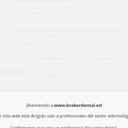
Descripción del producto
*La foto del producto es orientativa y puede diferir en alguna característi
producto final*
Delantal de plomo de 65 cm de alto y 50 cm de ancho.*Para
radiografías intraorales en niños.*Sin col...
Ver más
Ref. fabricante
Descuento
 RADIOGRAFÍA
080224
¡Bienvenido a
www.brokerdental.es!
e sitio web está dirigido solo a profesionales del sector odontológ
Confírmanos que eres un profesional del sector dental.