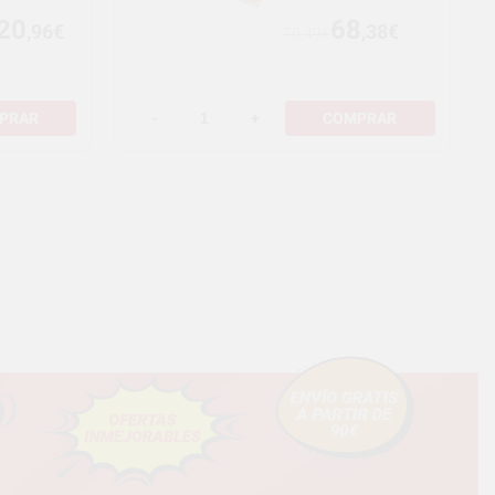
20
68
,96€
,38€
70,49€
PRAR
-
+
COMPRAR