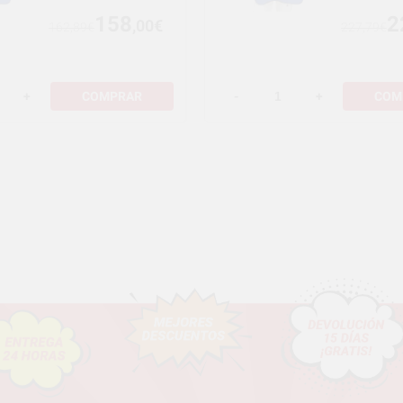
158
2
,00€
162,89€
227,79€
+
COMPRAR
-
+
COM