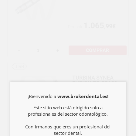
1.065
,99€
Por solo
COMPRAR
-
+
TURBINA SYNEA
FUSION TG-98 LM
LED MULTIF
¡Bienvenido a
www.brokerdental.es!
Este sitio web está dirigido solo a
profesionales del sector odontológico.
1.065
,99€
Por solo
Confírmanos que eres un profesional del
sector dental.