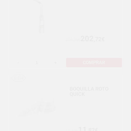
202
,72€
213,39€
COMPRAR
-
+
BOQUILLA ROTO
QUICK
11
,82€
12,49€