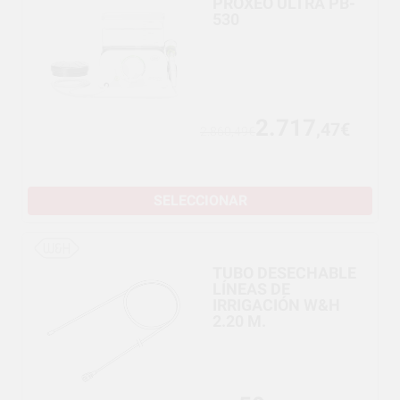
PROXEO ULTRA PB-
530
2.717
,47€
2.860,49€
SELECCIONAR
TUBO DESECHABLE
LÍNEAS DE
IRRIGACIÓN W&H
2.20 M.