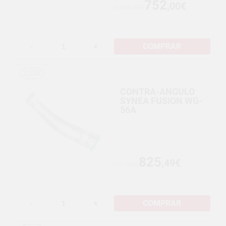
752
,00€
1.214,39€
COMPRAR
-
+
CONTRA-ANGULO
SYNEA FUSION WG-
56A
825
,49€
Por solo
COMPRAR
-
+