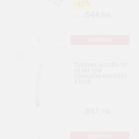
-42%
544
,50€
939,89€
COMPRAR
-
+
TURBINA ALEGRA TE-
95 RM 16W
CONEXIÓN MIDWEST
4 VIAS
557
,79€
Por solo
COMPRAR
-
+