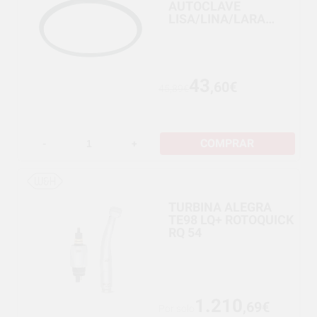
AUTOCLAVE
LISA/LINA/LARA
W&H
43
,60€
45,89€
COMPRAR
-
+
TURBINA ALEGRA
TE98 LQ+ ROTOQUICK
RQ 54
1.210
,69€
Por solo