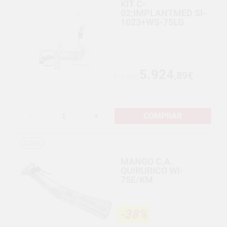
KIT C-
02;IMPLANTMED SI-
1023+WS-75LG
5.924
,89€
Por solo
COMPRAR
-
+
MANGO C.A.
QUIRURICO WI-
75E/KM
-38%