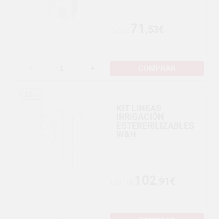
71
,53€
75,29€
COMPRAR
-
+
KIT LÍNEAS
IRRIGACIÓN
ESTERERILIZABLES
W&H
102
,91€
108,19€