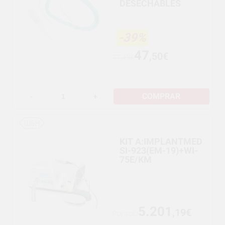
DESECHABLES
-39%
47
,50€
77,49€
COMPRAR
-
+
KIT A:IMPLANTMED
SI-923(EM-19)+WI-
75E/KM
5.201
,19€
Por solo