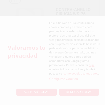
CONTRA-ANGULO
CIRUGIA WS-75
En el sitio web de Broker utilizamos
cookies propias y de terceros para
personalizar la web conforme a tus
preferencias, analizar el uso del sitio
web y mostrarte publicidad relacionada
1.446
,75€
1.522,89€
con tus preferencias sobre la base de un
Valoramos tu
perfil elaborado a partir de tus hábitos
de navegación (por ejemplo, páginas
privacidad
visitadas), algunos datos podrán
COMPRAR
compartirse con
Google
y otros
-
+
proveedores
. Puedes consultar
aquí
nuestra Política de cookies y también
puedes ver
cómo google usa tus datos
.
Configurar Cookies
CONTRA-ANGULO
CIRUGIA WS-75 L G
ACEPTAR TODAS
DENEGAR TODAS