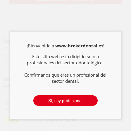
Características del producto
¡Bienvenido a
www.brokerdental.es!
Categoría
INSTRUMENTAL
Subcategoría
ESPEJOS
Este sitio web está dirigido solo a
Tipo de envase
Caja
profesionales del sector odontológico.
Contenido
12 unidades
Confírmanos que eres un profesional del
Descripción del producto
sector dental.
Nº5, rosca Cone Socket.
Sí, soy profesional
ESPEJOS PLANOS N.5 C.S
Ref.
123-2200
16,09 €/u.
-40%
26,83 €/u.