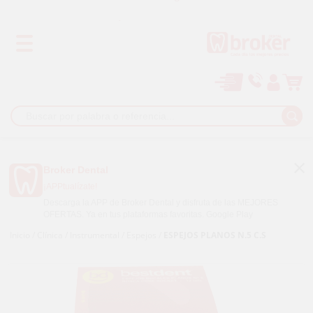
Los mejores precios
Paga a plazos con
Broker Dental
¡APPtualízate!
Descarga la APP de Broker Dental y disfruta de las MEJORES
OFERTAS. Ya en tus plataformas favoritas.
Google Play
Inicio
/
Clínica
/
Instrumental
/
Espejos
/
ESPEJOS PLANOS N.5 C.S