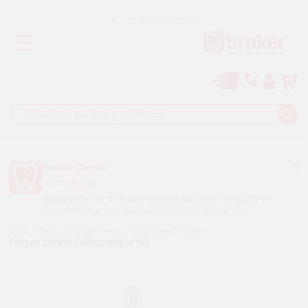
Los mejores precios
Paga a plazos con
Broker Dental
¡APPtualízate!
Descarga la APP de Broker Dental y disfruta de las MEJORES
OFERTAS. Ya en tus plataformas favoritas.
Google Play
Inicio
/
Clínica
/
Fresas
/
Fresas Tungsteno Cirugía
/
FRESAS ZEKRYA ENDODONCIA 152