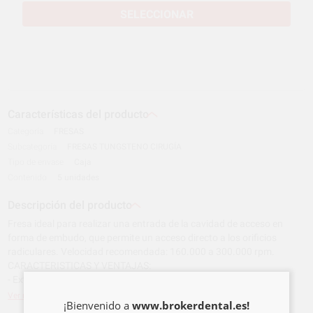
SELECCIONAR
Características del producto
Categoría
FRESAS
Subcategoría
FRESAS TUNGSTENO CIRUGÍA
Tipo de envase
Caja
Contenido
5 unidades
Descripción del producto
Fresa ideal para realizar una entrada de la cavidad de acceso en
forma de embudo, que permite un acceso directo a los orificios
radiculares. Velocidad recomendada: 160.000 a 300.000 rpm.
CARACTERISTICAS Y VENTAJAS:
- Extremidad no cortante para ensanchamiento de la...
Ver más
¡Bienvenido a
www.brokerdental.es!