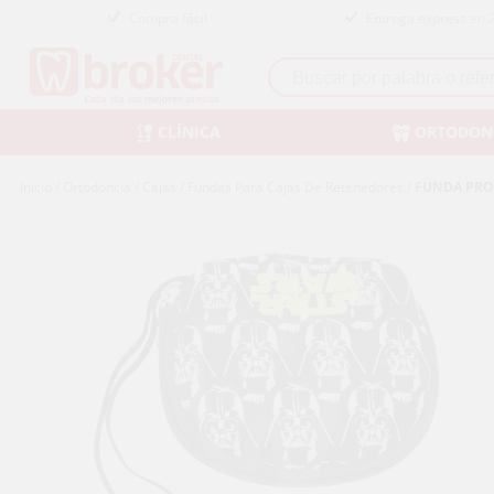
Compra fácil
Entrega express en 
CLÍNICA
ORTODON
Inicio
/
Ortodoncia
/
Cajas
/
Fundas Para Cajas De Retenedores
/
FUNDA PRO