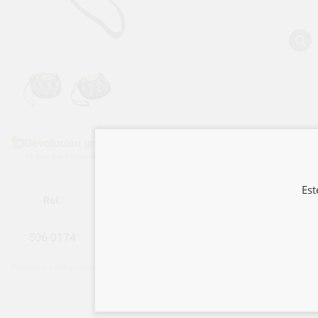
Devolución gratuita
15 días para devoluciones
Est
Ref.
Descripción
506-0174
FUNDA PROTECTOR BUCAL VADER STAR 
Precios sin IVA incluido*