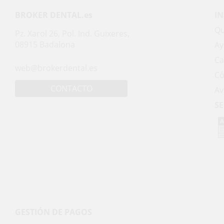
BROKER DENTAL.es
I
Qu
Pz. Xarol 26, Pol. Ind. Guixeres,
08915 Badalona
Ay
Ca
web@brokerdental.es
Có
CONTACTO
Av
SE
GESTIÓN DE PAGOS