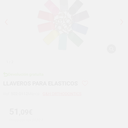
1
/ 2
Devolución gratuita
LLAVEROS PARA ELASTICOS
Ref:
502-0112
Marca:
G&H ORTHODONTICS
51
,09€
Precio con IVA 61,82 €