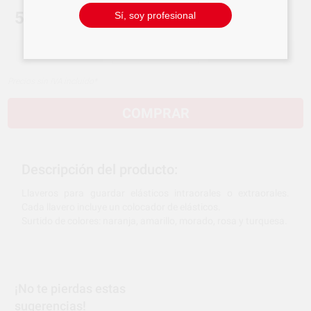
51,09 €/u.
Sí, soy profesional
-
+
Precios sin IVA incluido*
COMPRAR
Descripción del producto:
Llaveros para guardar elásticos intraorales o extraorales.
Cada llavero incluye un colocador de elásticos.
Surtido de colores: naranja, amarillo, morado, rosa y turquesa.
¡No te pierdas estas
sugerencias!