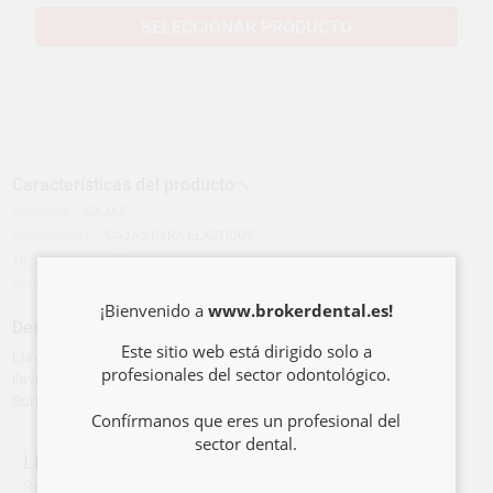
SELECCIONAR PRODUCTO
Características del producto
Categoría
CAJAS
Subcategoría
CAJAS PARA ELÁSTICOS
Tipo de envase
Envase
Contenido
50 Unidades
¡Bienvenido a
www.brokerdental.es!
Descripción del producto
Este sitio web está dirigido solo a
Llaveros para guardar elásticos intraorales o extraorales. Cada
profesionales del sector odontológico.
llavero incluye un colocador de elásticos.
Surtido de colores: naranja, amarillo, morado, rosa y turquesa.
Confírmanos que eres un profesional del
sector dental.
LLAVEROS PARA ELASTICOS
Ref.
502-0112
Ref. fabricante:
ESC250