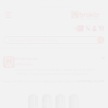
Los mejores precios
Paga a plazos con
Broker Dental
¡APPtualízate!
Descarga la APP de Broker Dental y disfruta de las MEJORES
OFERTAS. Ya en tus plataformas favoritas.
Google Play
Inicio
/
Clínica
/
Instrumental
/
Botadores/elevadores
/
LUXATORS L-K-4 KIT