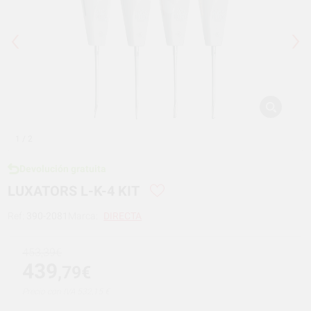
1
/ 2
Devolución gratuita
LUXATORS L-K-4 KIT
Ref:
390-2081
Marca:
DIRECTA
453,39€
439
,79€
Precio con IVA 532,15 €