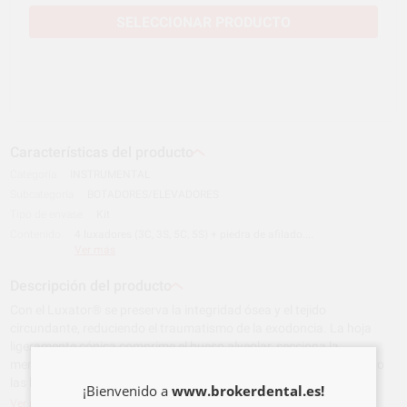
SELECCIONAR PRODUCTO
Características del producto
Categoría
INSTRUMENTAL
Subcategoría
BOTADORES/ELEVADORES
Tipo de envase
Kit
Contenido
4 luxadores (3C, 3S, 5C, 5S) + piedra de afilado....
Ver más
Descripción del producto
Con el Luxator® se preserva la integridad ósea y el tejido
circundante, reduciendo el traumatismo de la exodoncia. La hoja
ligeramente cónica comprime el hueso alveolar, secciona la
membrana y separa suavemente el diente de su alveolo reduciendo
las lesiones.
¡Bienvenido a
www.brokerdental.es!
Ver más