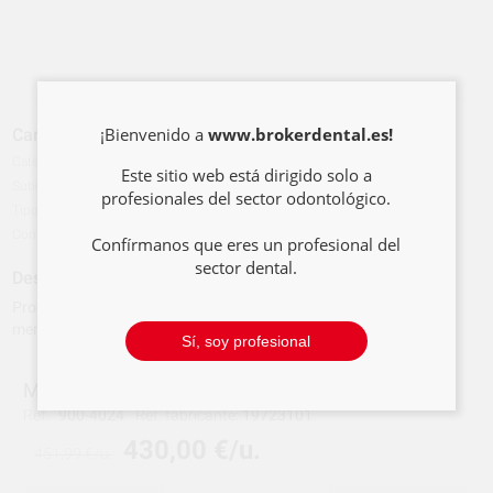
¡Bienvenido a
www.brokerdental.es!
Características del producto
Categoría
ESTERILIZACIÓN Y DESINFECCIÓN
Este sitio web está dirigido solo a
Subcategoría
DESTILADORES DE AGUA.
profesionales del sector odontológico.
Tipo de envase
Caja
Contenido
1 unidad
Confírmanos que eres un profesional del
sector dental.
Descripción del producto
Produce 4 litros de agua destilada a partir de agua corriente en
menos de 5 horas.
Sí, soy profesional
MDIST4 WATER DISTILLER
Ref.
900-4024
Ref. fabricante:
19723101
430,00 €/u.
451,99 €/u.