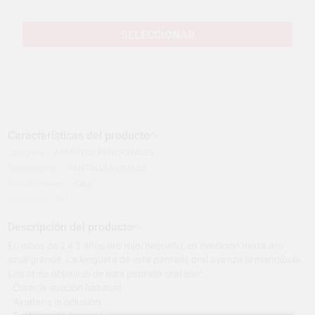
SELECCIONAR
Características del producto
Categoría
APARATOS FUNCIONALES
Subcategoría
PANTALLAS ORALES
Tipo de envase
Caja
Contenido
1u.
Descripción del producto
En niños de 2 a 5 años aro rojo/pequeño, en dentición mixta aro
azul/grande. La lengüeta de esta pantalla oral avanza la mandíbula.
Los otros objetivos de esta pantalla oral son:
- Curar la succión habitual.
- Ayudar a la oclusión.