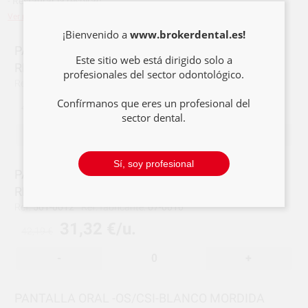
- Restaurar la respirac...
Ver más
¡Bienvenido a
www.brokerdental.es!
PANTALLA ORAL OS/CI BLANCO MORDIDA
Este sitio web está dirigido solo a
RETRUIDA PEQUEÑO
profesionales del sector odontológico.
Ref:
501-0011
Ref. fabricante:
07-0009
31,32 €/u.
Confírmanos que eres un profesional del
42,19 €
sector dental.
-
+
Sí, soy profesional
PANTALLA ORAL -OS/CII BLANCO-MORDIDA
RETRUIDA GRANDE
Ref:
501-0012
Ref. fabricante:
07-0010
31,32 €/u.
42,19 €
-
+
PANTALLA ORAL -OS/CSI-BLANCO MORDIDA