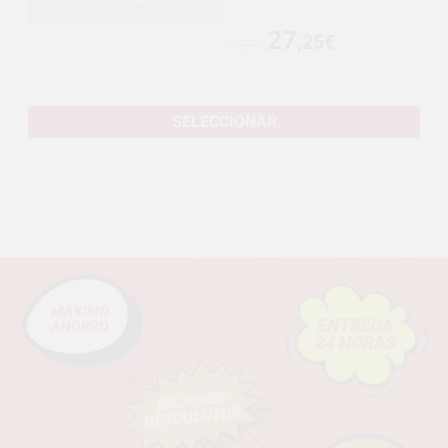
27
,25€
30,99€
SELECCIONAR