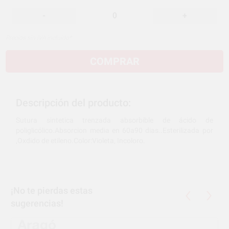
-
+
Precios sin IVA incluido*
COMPRAR
Descripción del producto:
Sutura sintetica trenzada absorbible de ácido de
poliglicólico.Absorcion media en 60a90 dias..Esterilizada por
,Oxdido de etileno.Color:Violeta, Incoloro.
¡No te pierdas estas
sugerencias!