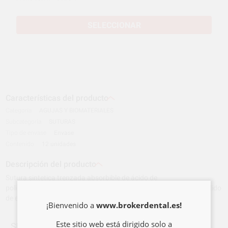
SELECCIONAR
Características del producto
Categoría
AGUJAS Y BIOMATERIALES
Subcategoría
SUTURAS
Tipo de envase
Envase
Contenido
12 unidades
Descripción del producto
Sutura sintetica trenzada absorbible de ácido de
poliglicólico.Absorcion media en 60a90 dias..Esterilizada por ,Oxdido
de etileno.Color:Violeta, Incoloro.
¡Bienvenido a
www.brokerdental.es!
Este sitio web está dirigido solo a
SUTURA PGA 3/0 C-12 Aguja Cilindrica,,1/2 de