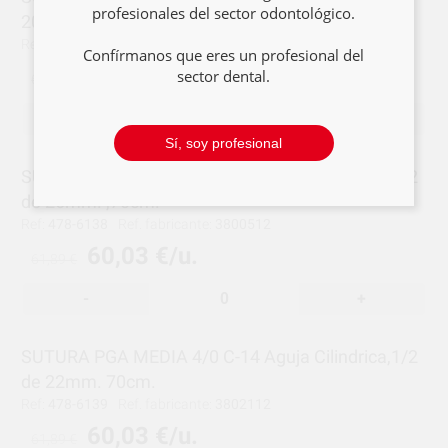
profesionales del sector odontológico.
20mm.,70cm.
Ref:
478-6114
Ref. fabricante:
3805912
Confírmanos que eres un profesional del
60,03 €/u.
sector dental.
61,89 €
-
+
Sí, soy profesional
SUTURA PGA MEDIA 2/0 C-16 Aguja Cilindrica,1/2
de 26mm. ,70cm.
Ref:
478-6138
Ref. fabricante:
3800512
60,03 €/u.
61,89 €
-
+
SUTURA PGA MEDIA 4/0 C-14 Aguja Cilindrica,1/2
de 22mm. 70cm.
Ref:
478-6139
Ref. fabricante:
3802112
60,03 €/u.
61,89 €