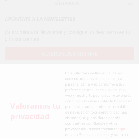
SÍGUENOS
APÚNTATE A LA NEWSLETTER
¡Suscríbete a la Newsletter y consigue un descuento en tu
primera compra!
QUIERO SUSCRIBIRME
Le informamos de que el Responsable del tratamiento de sus Datos Personales es Broker Dental,
S.L.U. La Finalidad del tratamiento de sus Datos Personales es el envío de información comercial.
En el sitio web de Broker utilizamos
La legitimación para el envío de la información comercial es su consentimiento prestado. Sus
cookies propias y de terceros para
datos únicamente serán cedidos a empresas vinculadas con Broker Dental, S.L.U. que
personalizar la web conforme a tus
comercialicen productos similares del sector odontológico, siempre bajo su consentimiento y
preferencias, analizar el uso del sitio
no habrás cesión internacional de sus Datos Personales. Podrá ejercitar los derechos de acceso,
rectificación, supresión, limitación y/o oposición al tratamiento de datos, entre otros, a través de
web y mostrarte publicidad relacionada
lopd@brokerdental.es. Si desea conocer información adicional sobre el tratamiento de datos
con tus preferencias sobre la base de un
Valoramos tu
personales, acceda a:
https://www.brokerdental.es/media/pdf/protecciondatos.pdf
perfil elaborado a partir de tus hábitos
de navegación (por ejemplo, páginas
privacidad
visitadas), algunos datos podrán
compartirse con
Google
y otros
Condiciones de contratación
proveedores
. Puedes consultar
aquí
Política de privacidad
nuestra Política de cookies y también