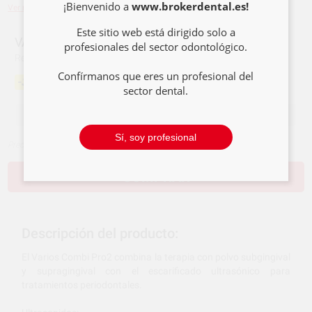
¡Bienvenido a
www.brokerdental.es!
Ver más
Este sitio web está dirigido solo a
VARIOS COMBI PRO2
profesionales del sector odontológico.
Ref.
224-0069
Ref. fabricante:
Y1500505
Confírmanos que eres un profesional del
5.470,00 €/u.
-31%
7.967,00 €/u.
sector dental.
-
+
Sí, soy profesional
Precios sin IVA incluido*
COMPRAR
Descripción del producto:
El Varios Combi Pro2 combina la terapia con polvo subgingival
y supragingival con el escarificado ultrasónico para
tratamientos periodontales.