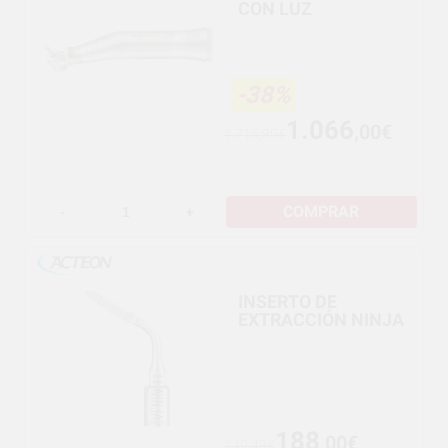
CON LUZ
-38%
1.066
,00€
1.715,89€
COMPRAR
-
+
INSERTO DE
EXTRACCIÓN NINJA
188
,00€
249,49€