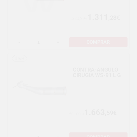
1.311
,28€
1.380,29€
COMPRAR
-
+
CONTRA-ANGULO
CIRUGIA WS-91 L G
1.663
,59€
Por solo