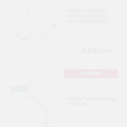
PIEZO SURGERY
WHITE (INCLUYE
PM+MANGUERA)
4.840
,00€
6.012,79€
COMPRAR
-
+
INSERT VARIOSURGE-
3 SG14R