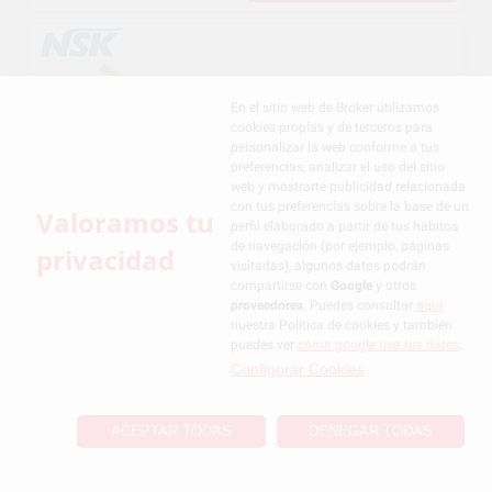
INSERT VARIOSURGE-
3 SG30
En el sitio web de Broker utilizamos
cookies propias y de terceros para
personalizar la web conforme a tus
preferencias, analizar el uso del sitio
web y mostrarte publicidad relacionada
con tus preferencias sobre la base de un
Valoramos tu
perfil elaborado a partir de tus hábitos
225
,29€
236,69€
de navegación (por ejemplo, páginas
privacidad
visitadas), algunos datos podrán
compartirse con
Google
y otros
proveedores
. Puedes consultar
aquí
COMPRAR
-
+
nuestra Política de cookies y también
puedes ver
cómo google usa tus datos
.
Configurar Cookies
INSERT VARIOSURGE-
ACEPTAR TODAS
DENEGAR TODAS
3 SG7D