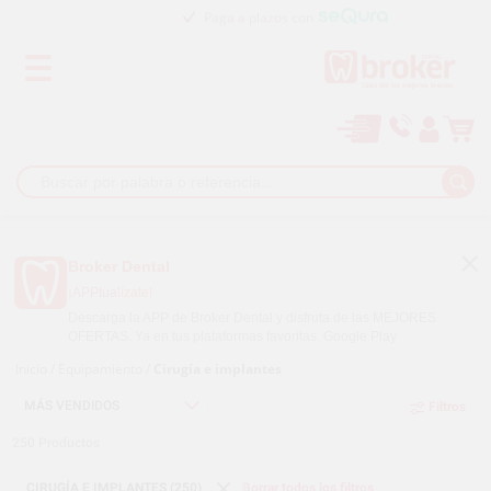
Paga a plazos con
Broker Dental
¡APPtualízate!
Descarga la APP de Broker Dental y disfruta de las MEJORES
OFERTAS. Ya en tus plataformas favoritas.
Google Play
Inicio
/
Equipamiento
/
Cirugía e implantes
Filtros
250
Productos
CIRUGÍA E IMPLANTES (250)
Borrar todos los filtros