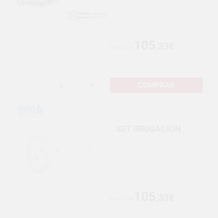
105
,33€
108,59€
COMPRAR
-
+
SET IRRIGACION
105
,33€
108,59€