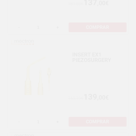
137
,00€
181,59€
COMPRAR
-
+
INSERT EX1
PIEZOSURGERY
139
,00€
155,19€
COMPRAR
-
+