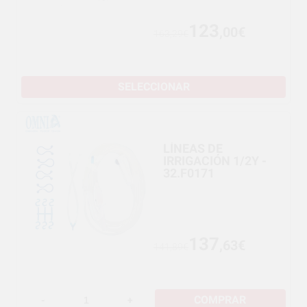
123
,00€
163,29€
SELECCIONAR
LÍNEAS DE
IRRIGACIÓN 1/2Y -
32.F0171
137
,63€
141,89€
COMPRAR
-
+