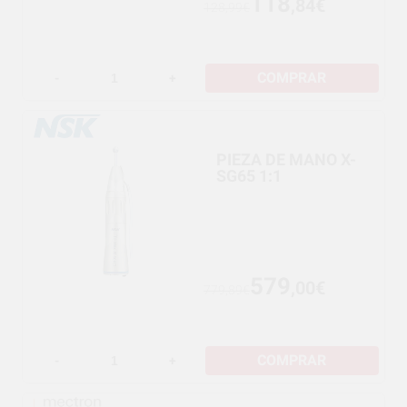
118
,84€
128,99€
COMPRAR
-
+
PIEZA DE MANO X-
SG65 1:1
579
,00€
779,89€
COMPRAR
-
+