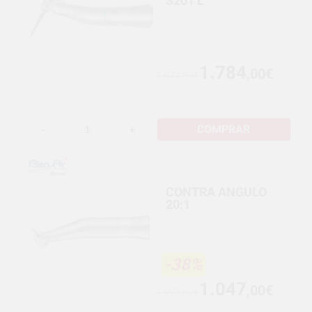
S201 L
1.784
,00€
1.877,89€
COMPRAR
-
+
CONTRA ANGULO
20:1
-38%
1.047
,00€
1.693,69€