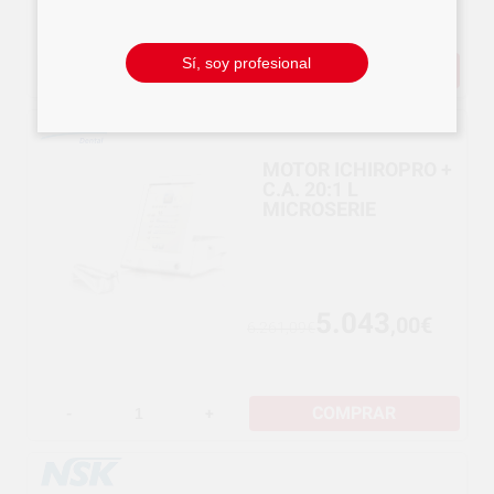
Sí, soy profesional
COMPRAR
-
+
MOTOR ICHIROPRO +
C.A. 20:1 L
MICROSERIE
5.043
,00€
6.261,09€
COMPRAR
-
+