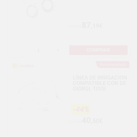
87
,19€
89,89€
COMPRAR
-
+
Recomendado
LÍNEA DE IRRIGACIÓN
COMPATIBLE CON DE
GIORGI, TISSI
-44%
40
,50€
72,19€