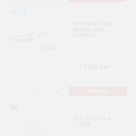
SET IRRIGACION
OMNIA (10U) -
32.F0134
105
,33€
108,59€
COMPRAR
-
+
SET IRRIGACION
L15320