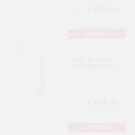
1.822
,76€
1.918,69€
COMPRAR
-
+
PIEZA DE MANO
QUIRURGICA S-9 1:1
1.419
,10€
1.493,79€
COMPRAR
-
+