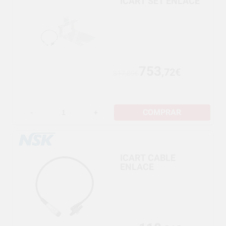
ICART SET ENLACE
753
,72€
817,89€
COMPRAR
-
+
ICART CABLE
ENLACE