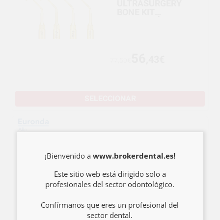
ULTRASURGERY
BONE KIT
REPOSICIÓN
56
,43€
77,59€
SELECCIONAR
KIT 10 LÍNEAS DE
IRRIGACIÓN
¡Bienvenido a
www.brokerdental.es!
INTRASEPT
905/MECTRON KAVO
Este sitio web está dirigido solo a
profesionales del sector odontológico.
Confírmanos que eres un profesional del
49
,36€
51,69€
sector dental.