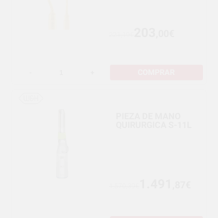
203
,00€
221,19€
COMPRAR
-
+
PIEZA DE MANO
QUIRURGICA S-11L
1.491
,87€
1.570,39€