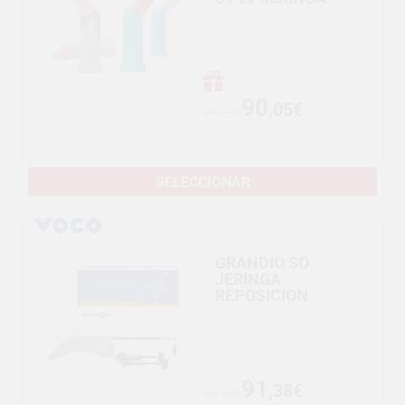
90
,05€
94,79€
SELECCIONAR
GRANDIO SO
JERINGA
REPOSICION
91
,38€
96,19€