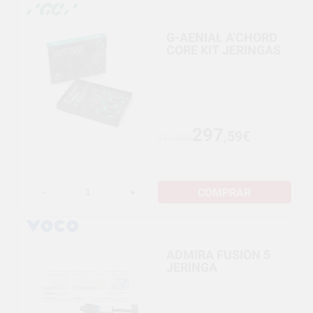
G-AENIAL A'CHORD
CORE KIT JERINGAS
297
,59€
314,49€
COMPRAR
-
+
ADMIRA FUSION 5
JERINGA