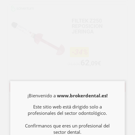
FILTEK Z250
REPOSICION
JERINGA
-34%
62
,09€
94,69€
SELECCIONAR
¡Bienvenido a
www.brokerdental.es!
Este sitio web está dirigido solo a
profesionales del sector odontológico.
FILTEK Z500
CAPSULAS
REPOSICION
Confírmanos que eres un profesional del
sector dental.