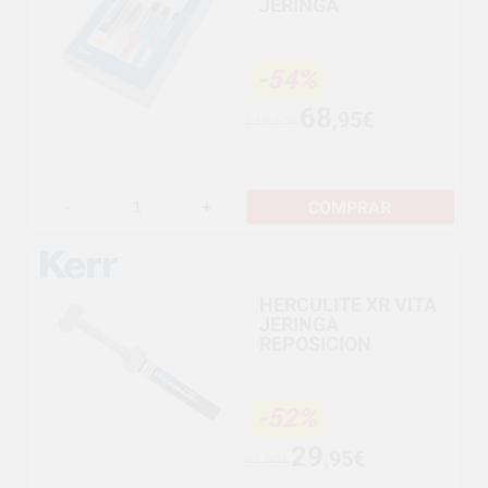
JERINGA
-54%
68
,95€
148,69€
COMPRAR
-
+
HERCULITE XR VITA
JERINGA
REPOSICION
-52%
29
,95€
61,99€