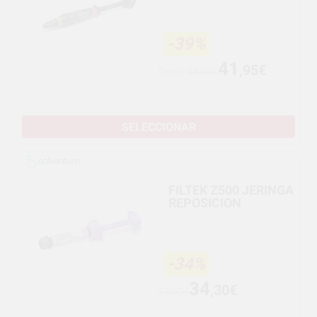
-39%
41
,95€
Desde
68,69€
SELECCIONAR
FILTEK Z500 JERINGA
REPOSICION
-34%
34
,30€
52,09€