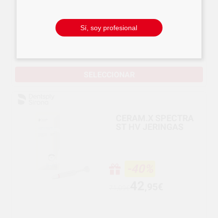
-35%
Sí, soy profesional
47
,70€
Desde
73,09€
SELECCIONAR
CERAM.X SPECTRA
ST HV JERINGAS
-40%
42
,95€
71,09€