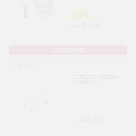
-37%
49
,98€
79,09€
SELECCIONAR
ESTELITE ASTERIA
JERINGAS
68
,47€
70,59€