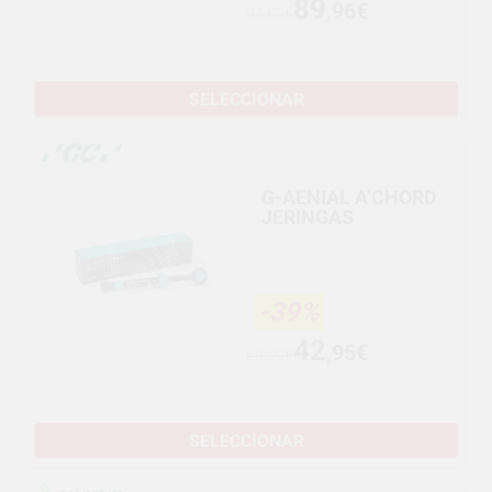
89
,96€
94,69€
SELECCIONAR
G-AENIAL A’CHORD
JERINGAS
-39%
42
,95€
69,99€
SELECCIONAR