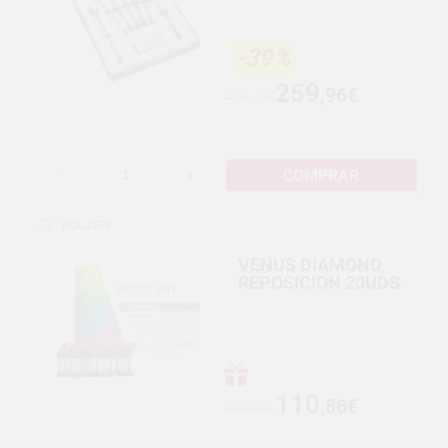
-39%
259
,96€
428,39€
COMPRAR
-
+
VENUS DIAMOND
REPOSICION 20UDS.
110
,86€
114,29€