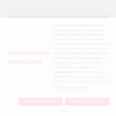
SELECCIONAR
En el sitio web de Broker utilizamos
cookies propias y de terceros para
personalizar la web conforme a tus
preferencias, analizar el uso del sitio
CERAM.X SPECTRA
web y mostrarte publicidad relacionada
ST LV JERINGA
con tus preferencias sobre la base de un
Valoramos tu
perfil elaborado a partir de tus hábitos
de navegación (por ejemplo, páginas
privacidad
visitadas), algunos datos podrán
compartirse con
Google
y otros
-40%
proveedores
. Puedes consultar
aquí
nuestra Política de cookies y también
42
,95€
71,09€
puedes ver
cómo google usa tus datos
.
Configurar Cookies
SELECCIONAR
ACEPTAR TODAS
DENEGAR TODAS