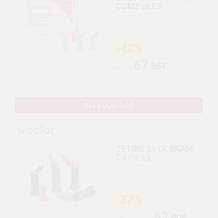
COMPULES
-42%
67
,95€
116,59€
SELECCIONAR
TETRIC EVOCERAM
CAVIFILL
-37%
63
,90€