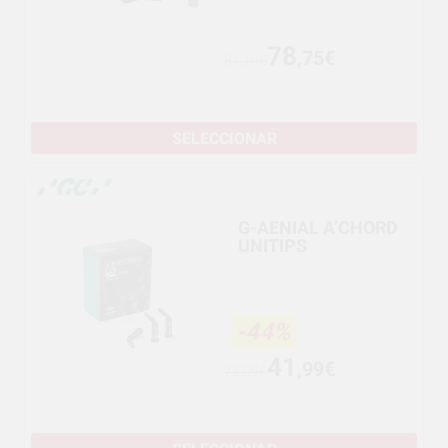
78
,75€
81,19€
SELECCIONAR
G-AENIAL A’CHORD
UNITIPS
-44%
41
,99€
75,09€