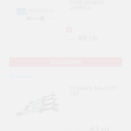
PURE SHADES
JERINGA
89
,13€
91,89€
SELECCIONAR
CLEARFIL MAJESTY
ES2
63
,91€
Desde
65,89€